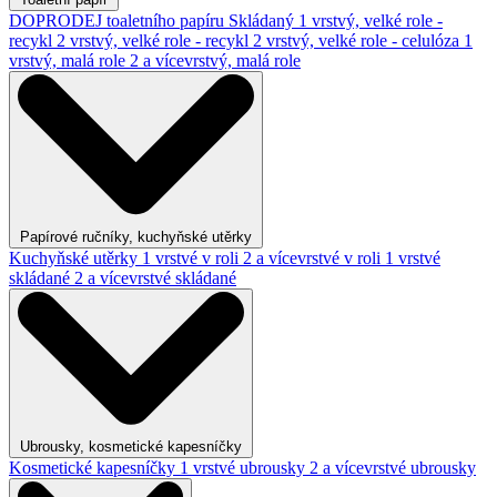
DOPRODEJ toaletního papíru
Skládaný
1 vrstvý, velké role -
recykl
2 vrstvý, velké role - recykl
2 vrstvý, velké role - celulóza
1
vrstvý, malá role
2 a vícevrstvý, malá role
Papírové ručníky, kuchyňské utěrky
Kuchyňské utěrky
1 vrstvé v roli
2 a vícevrstvé v roli
1 vrstvé
skládané
2 a vícevrstvé skládané
Ubrousky, kosmetické kapesníčky
Kosmetické kapesníčky
1 vrstvé ubrousky
2 a vícevrstvé ubrousky