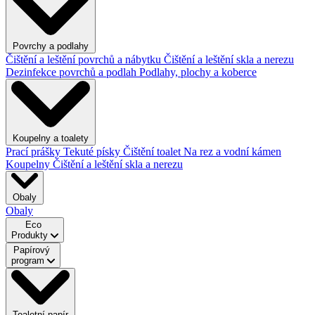
Povrchy a podlahy
Čištění a leštění povrchů a nábytku
Čištění a leštění skla a nerezu
Dezinfekce povrchů a podlah
Podlahy, plochy a koberce
Koupelny a toalety
Prací prášky
Tekuté písky
Čištění toalet
Na rez a vodní kámen
Koupelny
Čištění a leštění skla a nerezu
Obaly
Obaly
Eco
Produkty
Papírový
program
Toaletní papír