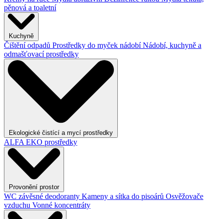
pěnová a toaletní
Kuchyně
Čištění odpadů
Prostředky do myček nádobí
Nádobí, kuchyně a
odmašťovací prostředky
Ekologické čistící a mycí prostředky
ALFA EKO prostředky
Provonění prostor
WC závěsné deodoranty
Kameny a sítka do pisoárů
Osvěžovače
vzduchu
Vonné koncentráty