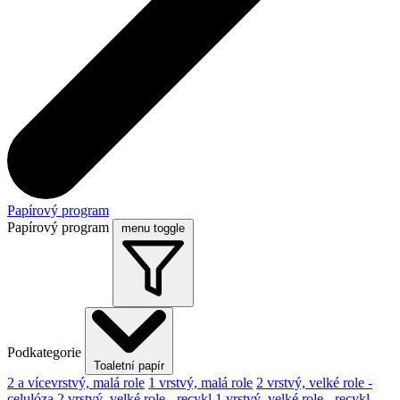
Papírový program
Papírový program
menu toggle
Podkategorie
Toaletní papír
2 a vícevrstvý, malá role
1 vrstvý, malá role
2 vrstvý, velké role -
celulóza
2 vrstvý, velké role - recykl
1 vrstvý, velké role - recykl