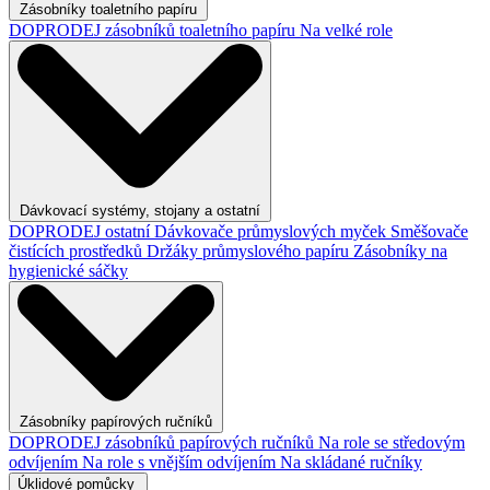
Zásobníky toaletního papíru
DOPRODEJ zásobníků toaletního papíru
Na velké role
Dávkovací systémy, stojany a ostatní
DOPRODEJ ostatní
Dávkovače průmyslových myček
Směšovače
čistících prostředků
Držáky průmyslového papíru
Zásobníky na
hygienické sáčky
Zásobníky papírových ručníků
DOPRODEJ zásobníků papírových ručníků
Na role se středovým
odvíjením
Na role s vnějším odvíjením
Na skládané ručníky
Úklidové pomůcky