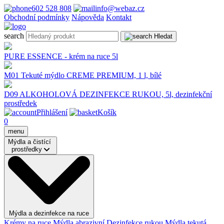
602 528 808
info@webaz.cz
Obchodní podmínky
Nápověda
Kontakt
search
Hledat
PURE ESSENCE - krém na ruce 5l
M01 Tekuté mýdlo CREME PREMIUM, 1 l, bílé
D09 ALKOHOLOVÁ DEZINFEKCE RUKOU, 5l, dezinfekční
prostředek
Přihlášení
Košík
0
menu
Mýdla a čistící
prostředky
Mýdla a dezinfekce na ruce
Krémy na ruce
Mýdla abrazivní
Dezinfekce rukou
Mýdla tekutá,