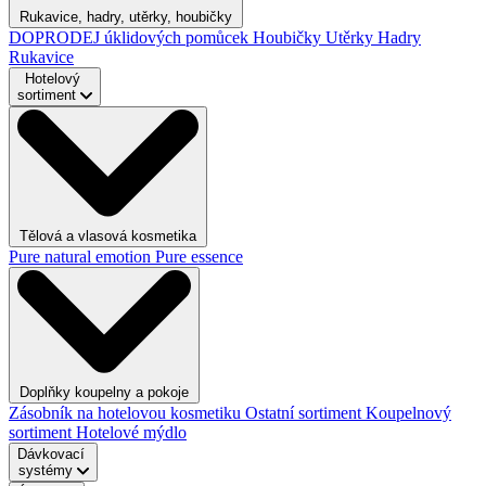
Rukavice, hadry, utěrky, houbičky
DOPRODEJ úklidových pomůcek
Houbičky
Utěrky
Hadry
Rukavice
Hotelový
sortiment
Tělová a vlasová kosmetika
Pure natural emotion
Pure essence
Doplňky koupelny a pokoje
Zásobník na hotelovou kosmetiku
Ostatní sortiment
Koupelnový
sortiment
Hotelové mýdlo
Dávkovací
systémy