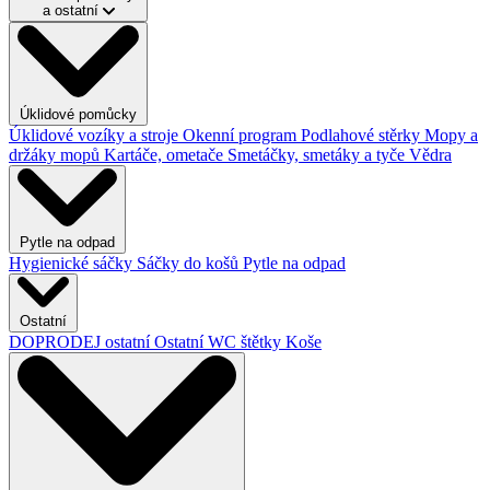
a ostatní
Úklidové pomůcky
Úklidové vozíky a stroje
Okenní program
Podlahové stěrky
Mopy a
držáky mopů
Kartáče, ometače
Smetáčky, smetáky a tyče
Vědra
Pytle na odpad
Hygienické sáčky
Sáčky do košů
Pytle na odpad
Ostatní
DOPRODEJ ostatní
Ostatní
WC štětky
Koše