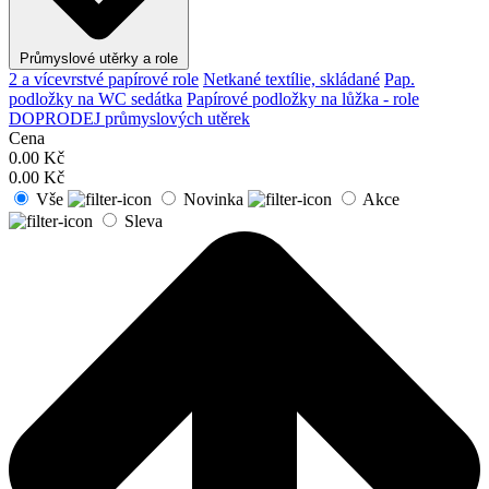
Průmyslové utěrky a role
2 a vícevrstvé papírové role
Netkané textílie, skládané
Pap.
podložky na WC sedátka
Papírové podložky na lůžka - role
DOPRODEJ průmyslových utěrek
Cena
0.00
Kč
0.00
Kč
Vše
Novinka
Akce
Sleva