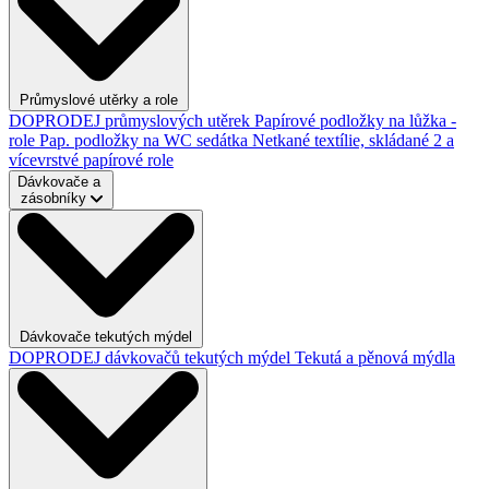
Průmyslové utěrky a role
DOPRODEJ průmyslových utěrek
Papírové podložky na lůžka -
role
Pap. podložky na WC sedátka
Netkané textílie, skládané
2 a
vícevrstvé papírové role
Dávkovače a
zásobníky
Dávkovače tekutých mýdel
DOPRODEJ dávkovačů tekutých mýdel
Tekutá a pěnová mýdla