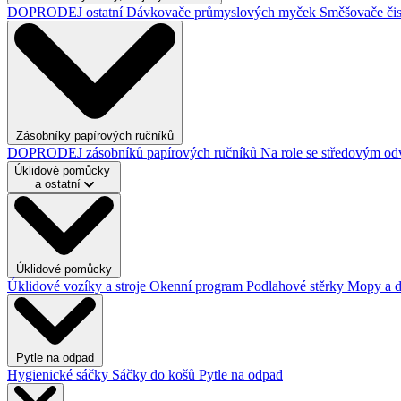
DOPRODEJ ostatní
Dávkovače průmyslových myček
Směšovače čis
Zásobníky papírových ručníků
DOPRODEJ zásobníků papírových ručníků
Na role se středovým o
Úklidové pomůcky
a ostatní
Úklidové pomůcky
Úklidové vozíky a stroje
Okenní program
Podlahové stěrky
Mopy a 
Pytle na odpad
Hygienické sáčky
Sáčky do košů
Pytle na odpad