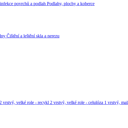
infekce povrchů a podlah
Podlahy, plochy a koberce
lny
Čištění a leštění skla a nerezu
2 vrstvý, velké role - recykl
2 vrstvý, velké role - celulóza
1 vrstvý, mal