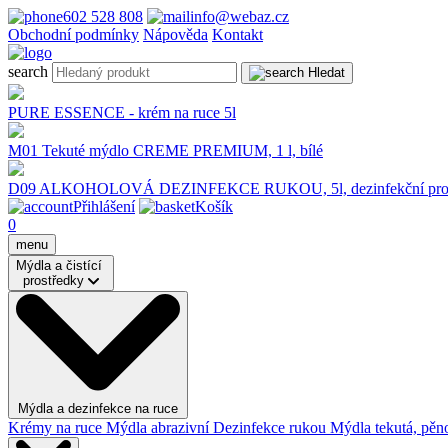
602 528 808
info@webaz.cz
Obchodní podmínky
Nápověda
Kontakt
search
Hledat
PURE ESSENCE - krém na ruce 5l
M01 Tekuté mýdlo CREME PREMIUM, 1 l, bílé
D09 ALKOHOLOVÁ DEZINFEKCE RUKOU, 5l, dezinfekční pros
Přihlášení
Košík
0
menu
Mýdla a čistící
prostředky
Mýdla a dezinfekce na ruce
Krémy na ruce
Mýdla abrazivní
Dezinfekce rukou
Mýdla tekutá, pěno