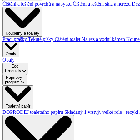
Čištění a leštění povrchů a nábytku
Čištění a leštění skla a nerezu
Dez
Koupelny a toalety
Prací prášky
Tekuté písky
Čištění toalet
Na rez a vodní kámen
Koupe
Obaly
Obaly
Eco
Produkty
Papírový
program
Toaletní papír
DOPRODEJ toaletního papíru
Skládaný
1 vrstvý, velké role - recykl