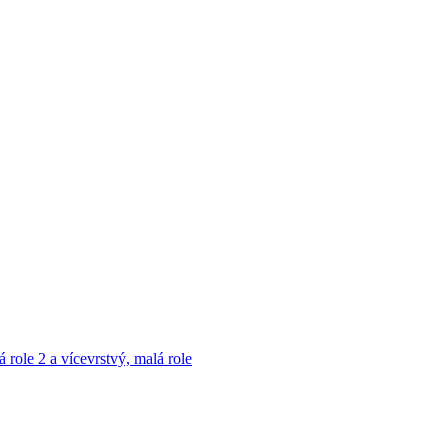
á role
2 a vícevrstvý, malá role