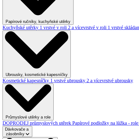
Papírové ručníky, kuchyňské utěrky
Kuchyňské utěrky
1 vrstvé v roli
2 a vícevrstvé v roli
1 vrstvé skláda
Ubrousky, kosmetické kapesníčky
Kosmetické kapesníčky
1 vrstvé ubrousky
2 a vícevrstvé ubrousky
Průmyslové utěrky a role
DOPRODEJ průmyslových utěrek
Papírové podložky na lůžka - rol
Dávkovače a
zásobníky