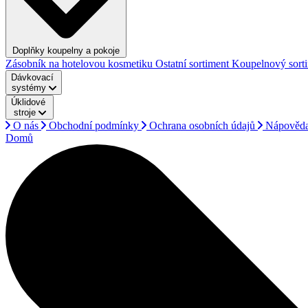
Doplňky koupelny a pokoje
Zásobník na hotelovou kosmetiku
Ostatní sortiment
Koupelnový sort
Dávkovací
systémy
Úklidové
stroje
O nás
Obchodní podmínky
Ochrana osobních údajů
Nápověd
Domů