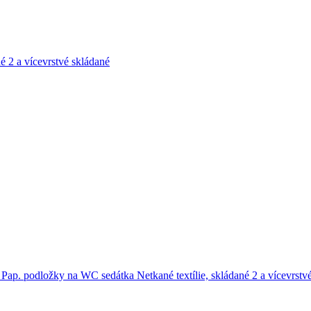
né
2 a vícevrstvé skládané
e
Pap. podložky na WC sedátka
Netkané textílie, skládané
2 a vícevrstv