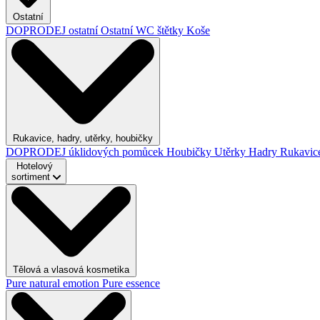
Ostatní
DOPRODEJ ostatní
Ostatní
WC štětky
Koše
Rukavice, hadry, utěrky, houbičky
DOPRODEJ úklidových pomůcek
Houbičky
Utěrky
Hadry
Rukavic
Hotelový
sortiment
Tělová a vlasová kosmetika
Pure natural emotion
Pure essence