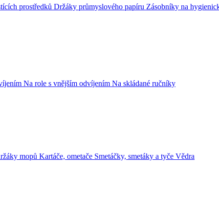
tících prostředků
Držáky průmyslového papíru
Zásobníky na hygienic
dvíjením
Na role s vnějším odvíjením
Na skládané ručníky
držáky mopů
Kartáče, ometače
Smetáčky, smetáky a tyče
Vědra