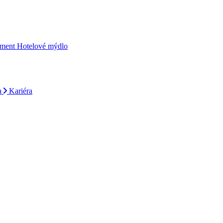
iment
Hotelové mýdlo
a
Kariéra