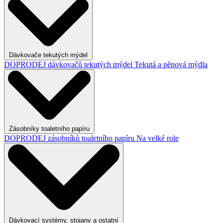
Dávkovače tekutých mýdel
DOPRODEJ dávkovačů tekutých mýdel
Tekutá a pěnová mýdla
Zásobníky toaletního papíru
DOPRODEJ zásobníků toaletního papíru
Na velké role
Dávkovací systémy, stojany a ostatní