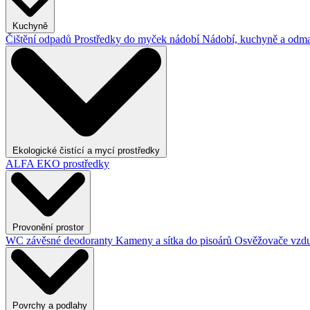
Kuchyně
Čištění odpadů
Prostředky do myček nádobí
Nádobí, kuchyně a odma
Ekologické čistící a mycí prostředky
ALFA EKO prostředky
Provonění prostor
WC závěsné deodoranty
Kameny a sítka do pisoárů
Osvěžovače vzd
Povrchy a podlahy