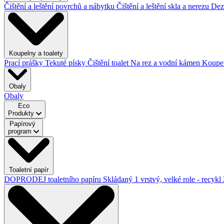
Čištění a leštění povrchů a nábytku
Čištění a leštění skla a nerezu
Dez
Koupelny a toalety
Prací prášky
Tekuté písky
Čištění toalet
Na rez a vodní kámen
Koupe
Obaly
Obaly
Eco
Produkty
Papírový
program
Toaletní papír
DOPRODEJ toaletního papíru
Skládaný
1 vrstvý, velké role - recykl