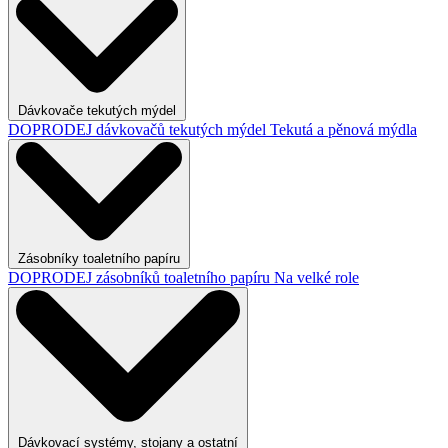
Dávkovače tekutých mýdel
DOPRODEJ dávkovačů tekutých mýdel
Tekutá a pěnová mýdla
Zásobníky toaletního papíru
DOPRODEJ zásobníků toaletního papíru
Na velké role
Dávkovací systémy, stojany a ostatní