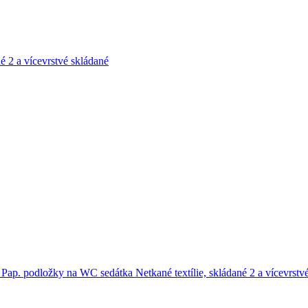
né
2 a vícevrstvé skládané
e
Pap. podložky na WC sedátka
Netkané textílie, skládané
2 a vícevrstv