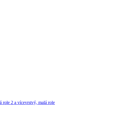
á role
2 a vícevrstvý, malá role