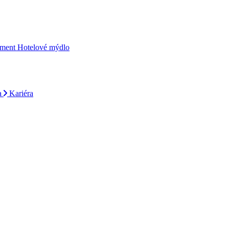
iment
Hotelové mýdlo
a
Kariéra