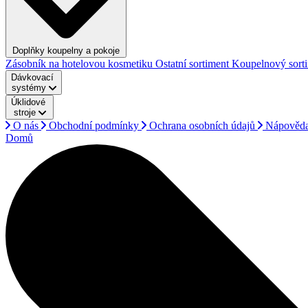
Doplňky koupelny a pokoje
Zásobník na hotelovou kosmetiku
Ostatní sortiment
Koupelnový sort
Dávkovací
systémy
Úklidové
stroje
O nás
Obchodní podmínky
Ochrana osobních údajů
Nápověd
Domů