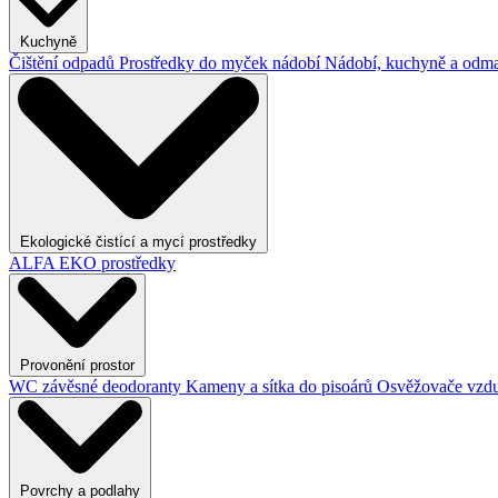
Kuchyně
Čištění odpadů
Prostředky do myček nádobí
Nádobí, kuchyně a odma
Ekologické čistící a mycí prostředky
ALFA EKO prostředky
Provonění prostor
WC závěsné deodoranty
Kameny a sítka do pisoárů
Osvěžovače vzd
Povrchy a podlahy