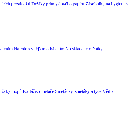
tících prostředků
Držáky průmyslového papíru
Zásobníky na hygienic
dvíjením
Na role s vnějším odvíjením
Na skládané ručníky
držáky mopů
Kartáče, ometače
Smetáčky, smetáky a tyče
Vědra