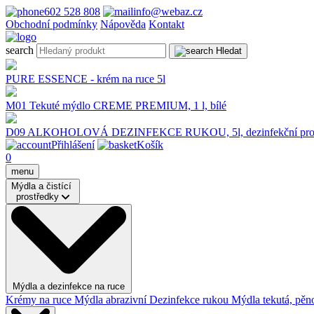
602 528 808
info@webaz.cz
Obchodní podmínky
Nápověda
Kontakt
search
Hledat
PURE ESSENCE - krém na ruce 5l
M01 Tekuté mýdlo CREME PREMIUM, 1 l, bílé
D09 ALKOHOLOVÁ DEZINFEKCE RUKOU, 5l, dezinfekční pros
Přihlášení
Košík
0
menu
Mýdla a čistící
prostředky
Mýdla a dezinfekce na ruce
Krémy na ruce
Mýdla abrazivní
Dezinfekce rukou
Mýdla tekutá, pěno