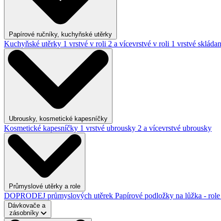
Papírové ručníky, kuchyňské utěrky
Kuchyňské utěrky
1 vrstvé v roli
2 a vícevrstvé v roli
1 vrstvé skláda
Ubrousky, kosmetické kapesníčky
Kosmetické kapesníčky
1 vrstvé ubrousky
2 a vícevrstvé ubrousky
Průmyslové utěrky a role
DOPRODEJ průmyslových utěrek
Papírové podložky na lůžka - rol
Dávkovače a
zásobníky