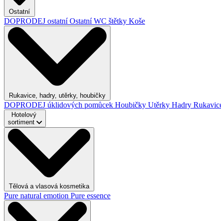
Ostatní
DOPRODEJ ostatní
Ostatní
WC štětky
Koše
Rukavice, hadry, utěrky, houbičky
DOPRODEJ úklidových pomůcek
Houbičky
Utěrky
Hadry
Rukavic
Hotelový
sortiment
Tělová a vlasová kosmetika
Pure natural emotion
Pure essence