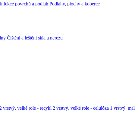
infekce povrchů a podlah
Podlahy, plochy a koberce
lny
Čištění a leštění skla a nerezu
2 vrstvý, velké role - recykl
2 vrstvý, velké role - celulóza
1 vrstvý, mal