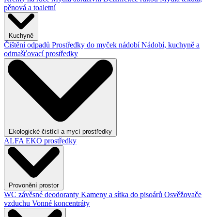
pěnová a toaletní
Kuchyně
Čištění odpadů
Prostředky do myček nádobí
Nádobí, kuchyně a
odmašťovací prostředky
Ekologické čistící a mycí prostředky
ALFA EKO prostředky
Provonění prostor
WC závěsné deodoranty
Kameny a sítka do pisoárů
Osvěžovače
vzduchu
Vonné koncentráty