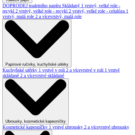
DOPRODEJ toaletního papíru
Skládaný
1 vrstvý, velké role -
recykl
2 vrstvý, velké role - recykl
2 vrstvý, velké role - celulóza
1
vrstvý, malá role
2 a vícevrstvý, malá role
Papírové ručníky, kuchyňské utěrky
Kuchyňské utěrky
1 vrstvé v roli
2 a vícevrstvé v roli
1 vrstvé
skládané
2 a vícevrstvé skládané
Ubrousky, kosmetické kapesníčky
Kosmetické kapesníčky
1 vrstvé ubrousky
2 a vícevrstvé ubrousky