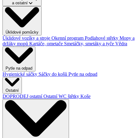
a ostatní
Úklidové pomůcky
Úklidové vozíky a stroje
Okenní program
Podlahové stěrky
Mopy a
držáky mopů
Kartáče, ometače
Smetáčky, smetáky a tyče
Vědra
Pytle na odpad
Hygienické sáčky
Sáčky do košů
Pytle na odpad
Ostatní
DOPRODEJ ostatní
Ostatní
WC štětky
Koše