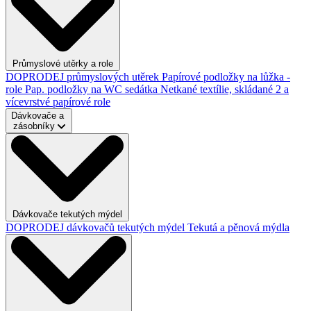
Průmyslové utěrky a role
DOPRODEJ průmyslových utěrek
Papírové podložky na lůžka -
role
Pap. podložky na WC sedátka
Netkané textílie, skládané
2 a
vícevrstvé papírové role
Dávkovače a
zásobníky
Dávkovače tekutých mýdel
DOPRODEJ dávkovačů tekutých mýdel
Tekutá a pěnová mýdla