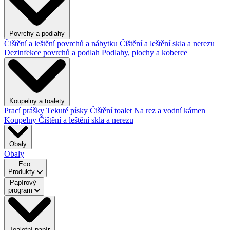
Povrchy a podlahy
Čištění a leštění povrchů a nábytku
Čištění a leštění skla a nerezu
Dezinfekce povrchů a podlah
Podlahy, plochy a koberce
Koupelny a toalety
Prací prášky
Tekuté písky
Čištění toalet
Na rez a vodní kámen
Koupelny
Čištění a leštění skla a nerezu
Obaly
Obaly
Eco
Produkty
Papírový
program
Toaletní papír