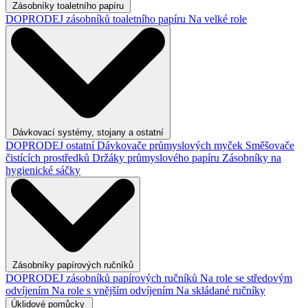
Zásobníky toaletního papíru
DOPRODEJ zásobníků toaletního papíru
Na velké role
Dávkovací systémy, stojany a ostatní
DOPRODEJ ostatní
Dávkovače průmyslových myček
Směšovače
čistících prostředků
Držáky průmyslového papíru
Zásobníky na
hygienické sáčky
Zásobníky papírových ručníků
DOPRODEJ zásobníků papírových ručníků
Na role se středovým
odvíjením
Na role s vnějším odvíjením
Na skládané ručníky
Úklidové pomůcky