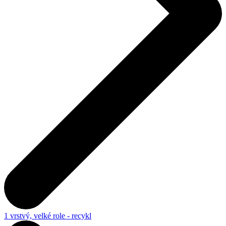
1 vrstvý, velké role - recykl