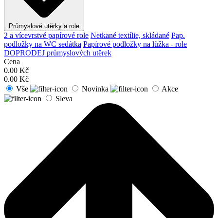
Průmyslové utěrky a role
2 a vícevrstvé papírové role
Netkané textílie, skládané
Pap.
podložky na WC sedátka
Papírové podložky na lůžka - role
DOPRODEJ průmyslových utěrek
Cena
0.00
Kč
0.00
Kč
Vše
Novinka
Akce
Sleva