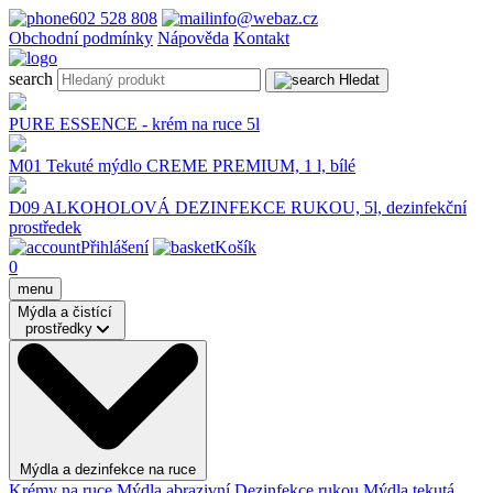
602 528 808
info@webaz.cz
Obchodní podmínky
Nápověda
Kontakt
search
Hledat
PURE ESSENCE - krém na ruce 5l
M01 Tekuté mýdlo CREME PREMIUM, 1 l, bílé
D09 ALKOHOLOVÁ DEZINFEKCE RUKOU, 5l, dezinfekční
prostředek
Přihlášení
Košík
0
menu
Mýdla a čistící
prostředky
Mýdla a dezinfekce na ruce
Krémy na ruce
Mýdla abrazivní
Dezinfekce rukou
Mýdla tekutá,