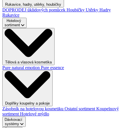
Rukavice, hadry, utěrky, houbičky
DOPRODEJ úklidových pomůcek
Houbičky
Utěrky
Hadry
Rukavice
Hotelový
sortiment
Tělová a vlasová kosmetika
Pure natural emotion
Pure essence
Doplňky koupelny a pokoje
Zásobník na hotelovou kosmetiku
Ostatní sortiment
Koupelnový
sortiment
Hotelové mýdlo
Dávkovací
systémy