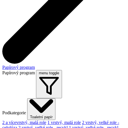
Papírový program
Papírový program
menu toggle
Podkategorie
Toaletní papír
2 a vícevrstvý, malá role
1 vrstvý, malá role
2 vrstvý, velké role -
celulóza
2 vrstvý, velké role - recykl
1 vrstvý, velké role - recykl