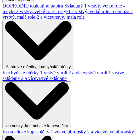
DOPRODEJ toaletního papíru
Skládaný
1 vrstvý, velké role -
recykl
2 vrstvý, velké role - recykl
2 vrstvý, velké role - celulóza
1
vrstvý, malá role
2 a vícevrstvý, malá role
Papírové ručníky, kuchyňské utěrky
Kuchyňské utěrky
1 vrstvé v roli
2 a vícevrstvé v roli
1 vrstvé
skládané
2 a vícevrstvé skládané
Ubrousky, kosmetické kapesníčky
Kosmetické kapesníčky
1 vrstvé ubrousky
2 a vícevrstvé ubrousky