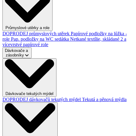
Průmyslové utěrky a role
DOPRODEJ průmyslových utěrek
Papírové podložky na lůžka -
role
Pap. podložky na WC sedátka
Netkané textílie, skládané
2 a
vícevrstvé papírové role
Dávkovače a
zásobníky
Dávkovače tekutých mýdel
DOPRODEJ dávkovačů tekutých mýdel
Tekutá a pěnová mýdla