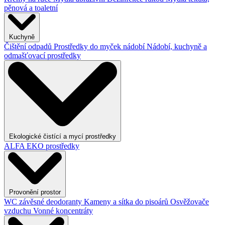
pěnová a toaletní
Kuchyně
Čištění odpadů
Prostředky do myček nádobí
Nádobí, kuchyně a
odmašťovací prostředky
Ekologické čistící a mycí prostředky
ALFA EKO prostředky
Provonění prostor
WC závěsné deodoranty
Kameny a sítka do pisoárů
Osvěžovače
vzduchu
Vonné koncentráty