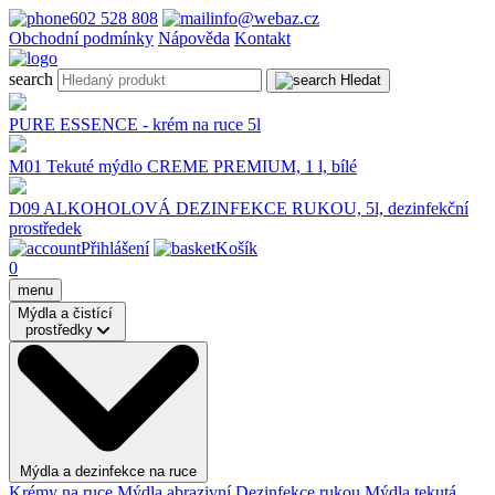
602 528 808
info@webaz.cz
Obchodní podmínky
Nápověda
Kontakt
search
Hledat
PURE ESSENCE - krém na ruce 5l
M01 Tekuté mýdlo CREME PREMIUM, 1 l, bílé
D09 ALKOHOLOVÁ DEZINFEKCE RUKOU, 5l, dezinfekční
prostředek
Přihlášení
Košík
0
menu
Mýdla a čistící
prostředky
Mýdla a dezinfekce na ruce
Krémy na ruce
Mýdla abrazivní
Dezinfekce rukou
Mýdla tekutá,