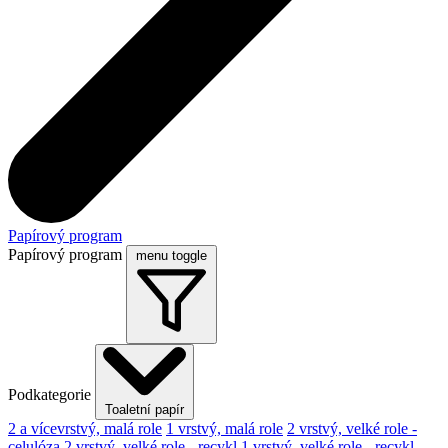
Papírový program
Papírový program
menu toggle
Podkategorie
Toaletní papír
2 a vícevrstvý, malá role
1 vrstvý, malá role
2 vrstvý, velké role -
celulóza
2 vrstvý, velké role - recykl
1 vrstvý, velké role - recykl