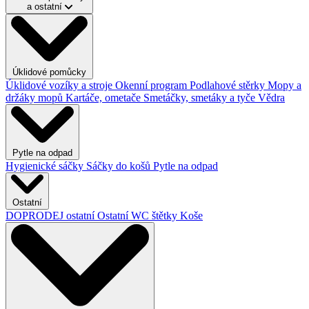
a ostatní
Úklidové pomůcky
Úklidové vozíky a stroje
Okenní program
Podlahové stěrky
Mopy a
držáky mopů
Kartáče, ometače
Smetáčky, smetáky a tyče
Vědra
Pytle na odpad
Hygienické sáčky
Sáčky do košů
Pytle na odpad
Ostatní
DOPRODEJ ostatní
Ostatní
WC štětky
Koše