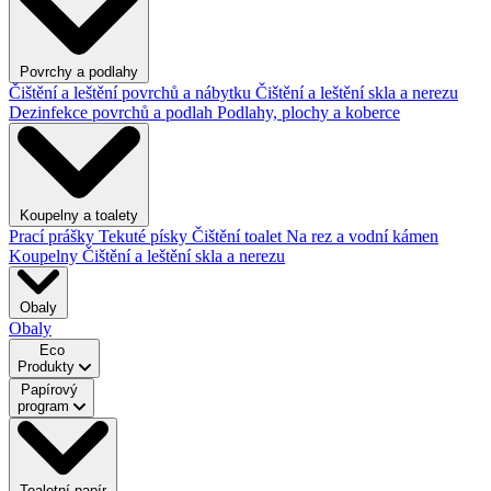
Povrchy a podlahy
Čištění a leštění povrchů a nábytku
Čištění a leštění skla a nerezu
Dezinfekce povrchů a podlah
Podlahy, plochy a koberce
Koupelny a toalety
Prací prášky
Tekuté písky
Čištění toalet
Na rez a vodní kámen
Koupelny
Čištění a leštění skla a nerezu
Obaly
Obaly
Eco
Produkty
Papírový
program
Toaletní papír