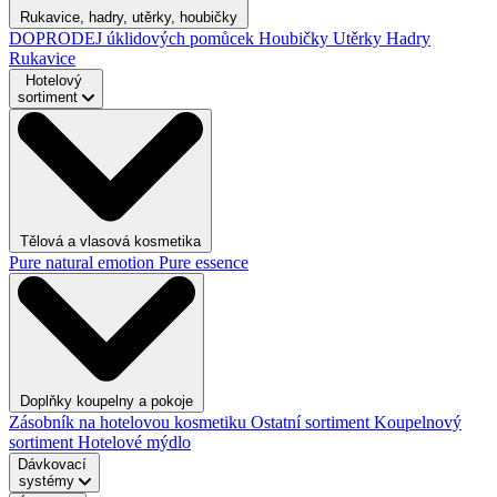
Rukavice, hadry, utěrky, houbičky
DOPRODEJ úklidových pomůcek
Houbičky
Utěrky
Hadry
Rukavice
Hotelový
sortiment
Tělová a vlasová kosmetika
Pure natural emotion
Pure essence
Doplňky koupelny a pokoje
Zásobník na hotelovou kosmetiku
Ostatní sortiment
Koupelnový
sortiment
Hotelové mýdlo
Dávkovací
systémy