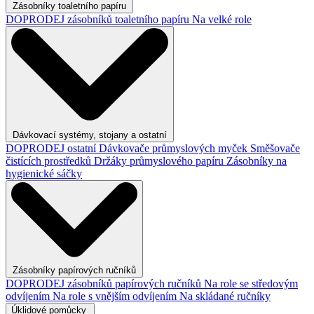
Zásobníky toaletního papíru
DOPRODEJ zásobníků toaletního papíru
Na velké role
Dávkovací systémy, stojany a ostatní
DOPRODEJ ostatní
Dávkovače průmyslových myček
Směšovače
čistících prostředků
Držáky průmyslového papíru
Zásobníky na
hygienické sáčky
Zásobníky papírových ručníků
DOPRODEJ zásobníků papírových ručníků
Na role se středovým
odvíjením
Na role s vnějším odvíjením
Na skládané ručníky
Úklidové pomůcky