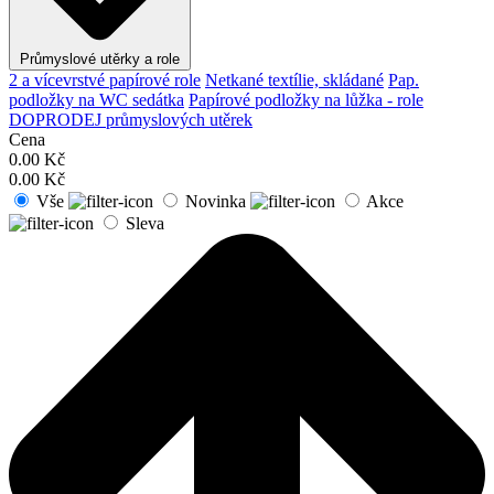
Průmyslové utěrky a role
2 a vícevrstvé papírové role
Netkané textílie, skládané
Pap.
podložky na WC sedátka
Papírové podložky na lůžka - role
DOPRODEJ průmyslových utěrek
Cena
0.00
Kč
0.00
Kč
Vše
Novinka
Akce
Sleva