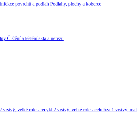
infekce povrchů a podlah
Podlahy, plochy a koberce
lny
Čištění a leštění skla a nerezu
2 vrstvý, velké role - recykl
2 vrstvý, velké role - celulóza
1 vrstvý, mal