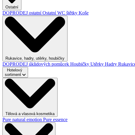
Ostatní
DOPRODEJ ostatní
Ostatní
WC štětky
Koše
Rukavice, hadry, utěrky, houbičky
DOPRODEJ úklidových pomůcek
Houbičky
Utěrky
Hadry
Rukavic
Hotelový
sortiment
Tělová a vlasová kosmetika
Pure natural emotion
Pure essence