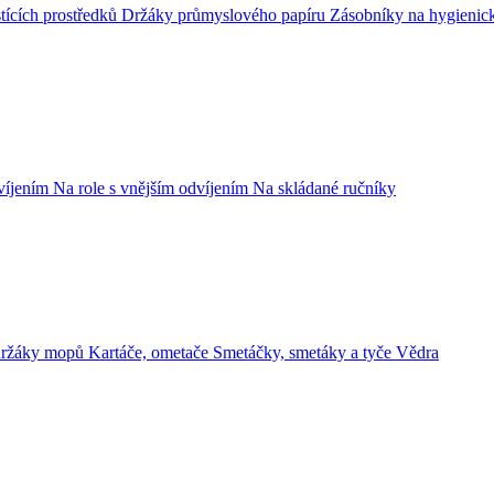
tících prostředků
Držáky průmyslového papíru
Zásobníky na hygienic
dvíjením
Na role s vnějším odvíjením
Na skládané ručníky
držáky mopů
Kartáče, ometače
Smetáčky, smetáky a tyče
Vědra