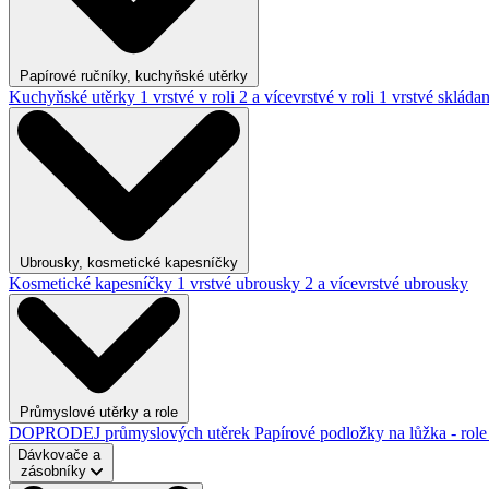
Papírové ručníky, kuchyňské utěrky
Kuchyňské utěrky
1 vrstvé v roli
2 a vícevrstvé v roli
1 vrstvé skláda
Ubrousky, kosmetické kapesníčky
Kosmetické kapesníčky
1 vrstvé ubrousky
2 a vícevrstvé ubrousky
Průmyslové utěrky a role
DOPRODEJ průmyslových utěrek
Papírové podložky na lůžka - rol
Dávkovače a
zásobníky