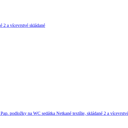
né
2 a vícevrstvé skládané
e
Pap. podložky na WC sedátka
Netkané textílie, skládané
2 a vícevrstv