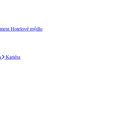
iment
Hotelové mýdlo
a
Kariéra