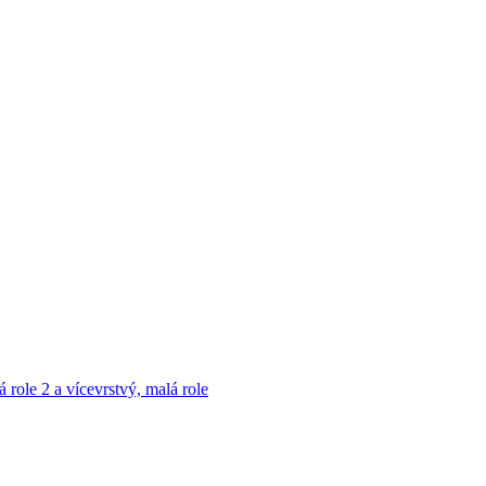
á role
2 a vícevrstvý, malá role