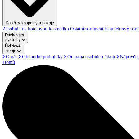
Doplňky koupelny a pokoje
Zásobník na hotelovou kosmetiku
Ostatní sortiment
Koupelnový sort
Dávkovací
systémy
Úklidové
stroje
O nás
Obchodní podmínky
Ochrana osobních údajů
Nápověd
Domů