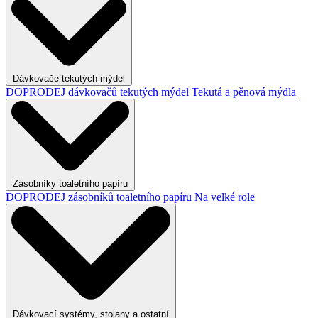
Dávkovače tekutých mýdel
DOPRODEJ dávkovačů tekutých mýdel
Tekutá a pěnová mýdla
Zásobníky toaletního papíru
DOPRODEJ zásobníků toaletního papíru
Na velké role
Dávkovací systémy, stojany a ostatní