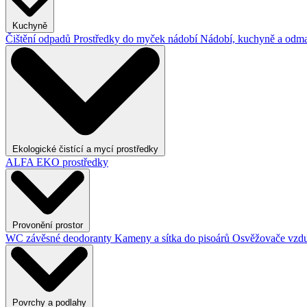
Kuchyně
Čištění odpadů
Prostředky do myček nádobí
Nádobí, kuchyně a odma
Ekologické čistící a mycí prostředky
ALFA EKO prostředky
Provonění prostor
WC závěsné deodoranty
Kameny a sítka do pisoárů
Osvěžovače vzd
Povrchy a podlahy