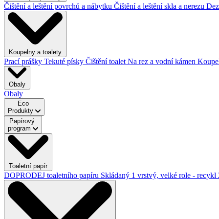
Čištění a leštění povrchů a nábytku
Čištění a leštění skla a nerezu
Dez
Koupelny a toalety
Prací prášky
Tekuté písky
Čištění toalet
Na rez a vodní kámen
Koupe
Obaly
Obaly
Eco
Produkty
Papírový
program
Toaletní papír
DOPRODEJ toaletního papíru
Skládaný
1 vrstvý, velké role - recykl