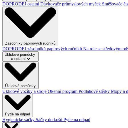
DOPRODEJ ostatní
Dávkovače průmyslových myček
Směšovače čis
Zásobníky papírových ručníků
DOPRODEJ zásobníků papírových ručníků
Na role se středovým o
Úklidové pomůcky
a ostatní
Úklidové pomůcky
Úklidové vozíky a stroje
Okenní program
Podlahové stěrky
Mopy a 
Pytle na odpad
Hygienické sáčky
Sáčky do košů
Pytle na odpad