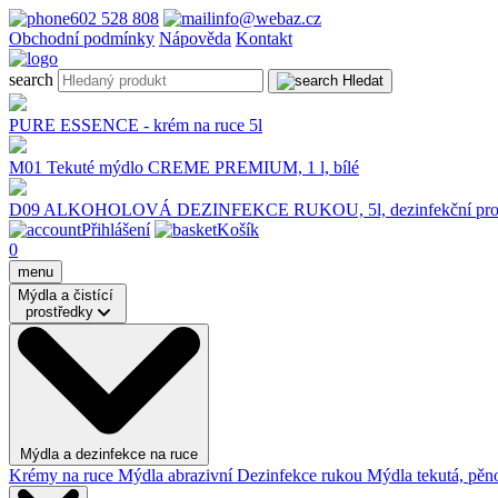
602 528 808
info@webaz.cz
Obchodní podmínky
Nápověda
Kontakt
search
Hledat
PURE ESSENCE - krém na ruce 5l
M01 Tekuté mýdlo CREME PREMIUM, 1 l, bílé
D09 ALKOHOLOVÁ DEZINFEKCE RUKOU, 5l, dezinfekční pros
Přihlášení
Košík
0
menu
Mýdla a čistící
prostředky
Mýdla a dezinfekce na ruce
Krémy na ruce
Mýdla abrazivní
Dezinfekce rukou
Mýdla tekutá, pěno