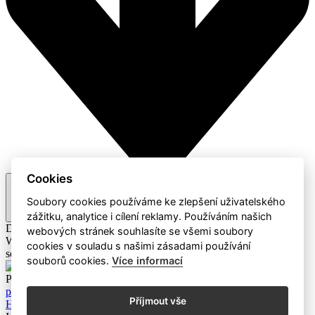
Cookies
Doporučené
Soubory cookies používáme ke zlepšení uživatelského
zážitku, analytice i cílení reklamy. Používáním našich
Doporučené
A-Z / Z-A
Cena
webových stránek souhlasíte se všemi soubory
Webaz
Profesionální dodavatel čisticích prostředků a hotelového
cookies v souladu s našimi zásadami používání
sortimentu
souborů cookies.
Více informací
Produkty
Mýdla a čistící prostředky
Eco Produkty
Papírový
program
Dávkovače a zásobníky
Úklidové pomůcky a ostatní
Příjmout vše
Hotelový sortiment
Dávkovací systémy
Úklidové stroje