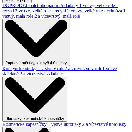
DOPRODEJ toaletního papíru
Skládaný
1 vrstvý, velké role -
recykl
2 vrstvý, velké role - recykl
2 vrstvý, velké role - celulóza
1
vrstvý, malá role
2 a vícevrstvý, malá role
Papírové ručníky, kuchyňské utěrky
Kuchyňské utěrky
1 vrstvé v roli
2 a vícevrstvé v roli
1 vrstvé
skládané
2 a vícevrstvé skládané
Ubrousky, kosmetické kapesníčky
Kosmetické kapesníčky
1 vrstvé ubrousky
2 a vícevrstvé ubrousky