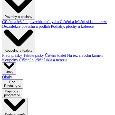
Povrchy a podlahy
Čištění a leštění povrchů a nábytku
Čištění a leštění skla a nerezu
Dezinfekce povrchů a podlah
Podlahy, plochy a koberce
Koupelny a toalety
Prací prášky
Tekuté písky
Čištění toalet
Na rez a vodní kámen
Koupelny
Čištění a leštění skla a nerezu
Obaly
Obaly
Eco
Produkty
Papírový
program
Toaletní papír