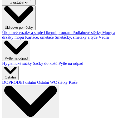
a ostatní
Úklidové pomůcky
Úklidové vozíky a stroje
Okenní program
Podlahové stěrky
Mopy a
držáky mopů
Kartáče, ometače
Smetáčky, smetáky a tyče
Vědra
Pytle na odpad
Hygienické sáčky
Sáčky do košů
Pytle na odpad
Ostatní
DOPRODEJ ostatní
Ostatní
WC štětky
Koše