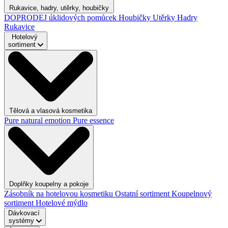
Rukavice, hadry, utěrky, houbičky
DOPRODEJ úklidových pomůcek
Houbičky
Utěrky
Hadry
Rukavice
Hotelový
sortiment
Tělová a vlasová kosmetika
Pure natural emotion
Pure essence
Doplňky koupelny a pokoje
Zásobník na hotelovou kosmetiku
Ostatní sortiment
Koupelnový
sortiment
Hotelové mýdlo
Dávkovací
systémy