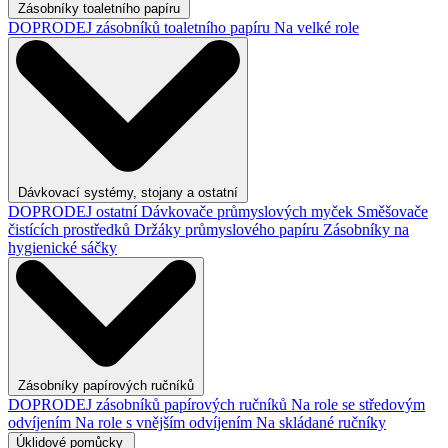
Zásobníky toaletního papíru
DOPRODEJ zásobníků toaletního papíru
Na velké role
Dávkovací systémy, stojany a ostatní
DOPRODEJ ostatní
Dávkovače průmyslových myček
Směšovače
čistících prostředků
Držáky průmyslového papíru
Zásobníky na
hygienické sáčky
Zásobníky papírových ručníků
DOPRODEJ zásobníků papírových ručníků
Na role se středovým
odvíjením
Na role s vnějším odvíjením
Na skládané ručníky
Úklidové pomůcky