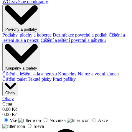
WC závěsné deodoranty
Povrchy a podlahy
Podlahy, plochy a koberce
Dezinfekce povrchů a podlah
Čištění a
leštění skla a nerezu
Čištění a leštění povrchů a nábytku
Koupelny a toalety
Čištění a leštění skla a nerezu
Koupelny
Na rez a vodní kámen
Čištění toalet
Tekuté písky
Prací prášky
Obaly
Obaly
Cena
0.00
Kč
0.00
Kč
Vše
Novinka
Akce
Sleva