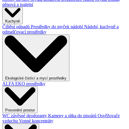
pěnová a toaletní
Kuchyně
Čištění odpadů
Prostředky do myček nádobí
Nádobí, kuchyně a
odmašťovací prostředky
Ekologické čistící a mycí prostředky
ALFA EKO prostředky
Provonění prostor
WC závěsné deodoranty
Kameny a sítka do pisoárů
Osvěžovače
vzduchu
Vonné koncentráty