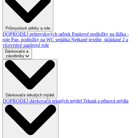
Průmyslové utěrky a role
DOPRODEJ průmyslových utěrek
Papírové podložky na lůžka -
role
Pap. podložky na WC sedátka
Netkané textílie, skládané
2 a
vícevrstvé papírové role
Dávkovače a
zásobníky
Dávkovače tekutých mýdel
DOPRODEJ dávkovačů tekutých mýdel
Tekutá a pěnová mýdla