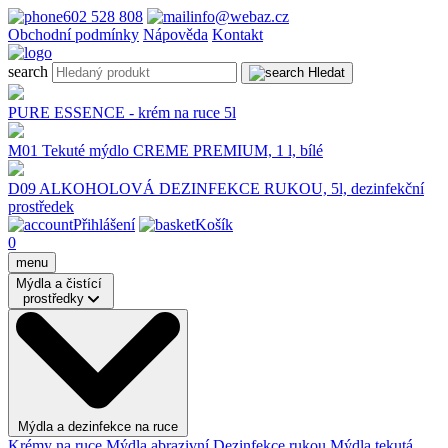
602 528 808
info@webaz.cz
Obchodní podmínky
Nápověda
Kontakt
search
Hledat
PURE ESSENCE - krém na ruce 5l
M01 Tekuté mýdlo CREME PREMIUM, 1 l, bílé
D09 ALKOHOLOVÁ DEZINFEKCE RUKOU, 5l, dezinfekční
prostředek
Přihlášení
Košík
0
menu
Mýdla a čistící
prostředky
Mýdla a dezinfekce na ruce
Krémy na ruce
Mýdla abrazivní
Dezinfekce rukou
Mýdla tekutá,