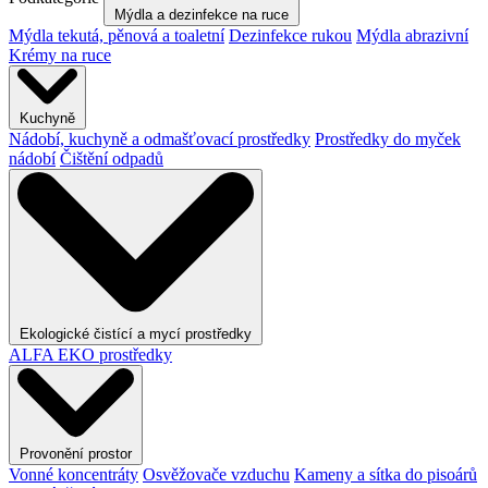
Mýdla a dezinfekce na ruce
Mýdla tekutá, pěnová a toaletní
Dezinfekce rukou
Mýdla abrazivní
Krémy na ruce
Kuchyně
Nádobí, kuchyně a odmašťovací prostředky
Prostředky do myček
nádobí
Čištění odpadů
Ekologické čistící a mycí prostředky
ALFA EKO prostředky
Provonění prostor
Vonné koncentráty
Osvěžovače vzduchu
Kameny a sítka do pisoárů