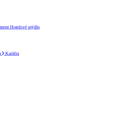
iment
Hotelové mýdlo
a
Kariéra