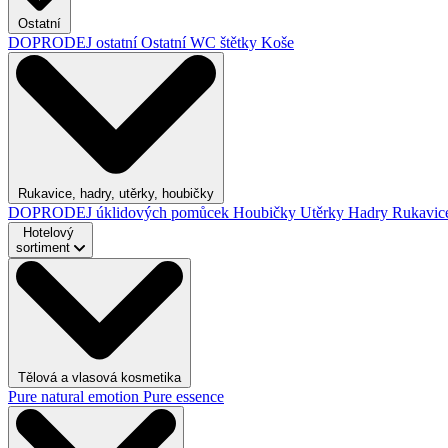
Ostatní
DOPRODEJ ostatní
Ostatní
WC štětky
Koše
Rukavice, hadry, utěrky, houbičky
DOPRODEJ úklidových pomůcek
Houbičky
Utěrky
Hadry
Rukavic
Hotelový
sortiment
Tělová a vlasová kosmetika
Pure natural emotion
Pure essence