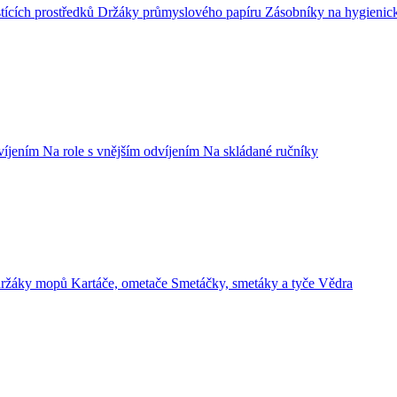
tících prostředků
Držáky průmyslového papíru
Zásobníky na hygienic
dvíjením
Na role s vnějším odvíjením
Na skládané ručníky
držáky mopů
Kartáče, ometače
Smetáčky, smetáky a tyče
Vědra