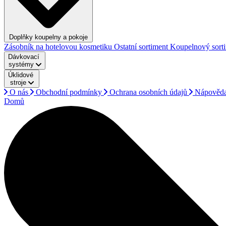
Doplňky koupelny a pokoje
Zásobník na hotelovou kosmetiku
Ostatní sortiment
Koupelnový sort
Dávkovací
systémy
Úklidové
stroje
O nás
Obchodní podmínky
Ochrana osobních údajů
Nápověd
Domů