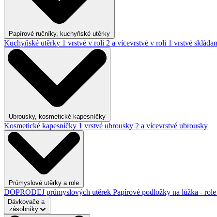
Papírové ručníky, kuchyňské utěrky
Kuchyňské utěrky
1 vrstvé v roli
2 a vícevrstvé v roli
1 vrstvé skláda
Ubrousky, kosmetické kapesníčky
Kosmetické kapesníčky
1 vrstvé ubrousky
2 a vícevrstvé ubrousky
Průmyslové utěrky a role
DOPRODEJ průmyslových utěrek
Papírové podložky na lůžka - rol
Dávkovače a
zásobníky