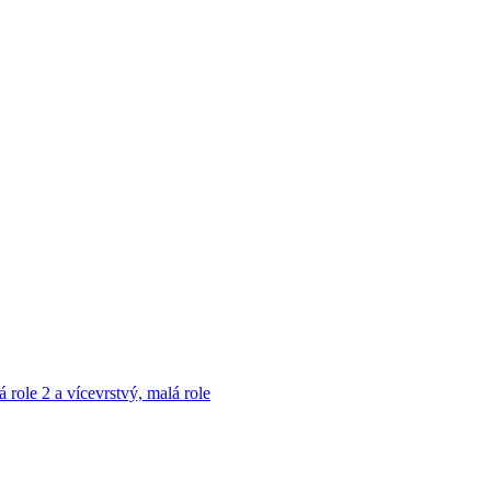
á role
2 a vícevrstvý, malá role