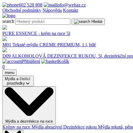
602 528 808
info@webaz.cz
Obchodní podmínky
Nápověda
Kontakt
search
Hledat
PURE ESSENCE - krém na ruce 5l
M01 Tekuté mýdlo CREME PREMIUM, 1 l, bílé
D09 ALKOHOLOVÁ DEZINFEKCE RUKOU, 5l, dezinfekční pros
Přihlášení
Košík
0
menu
Mýdla a čistící
prostředky
Mýdla a dezinfekce na ruce
Krémy na ruce
Mýdla abrazivní
Dezinfekce rukou
Mýdla tekutá, pěno