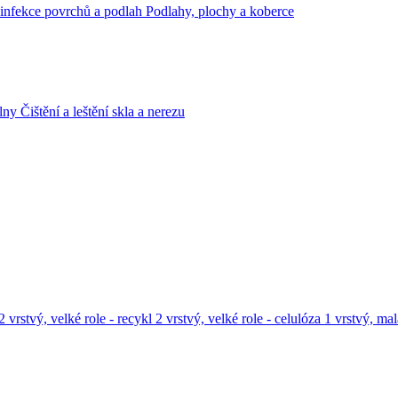
infekce povrchů a podlah
Podlahy, plochy a koberce
lny
Čištění a leštění skla a nerezu
2 vrstvý, velké role - recykl
2 vrstvý, velké role - celulóza
1 vrstvý, mal