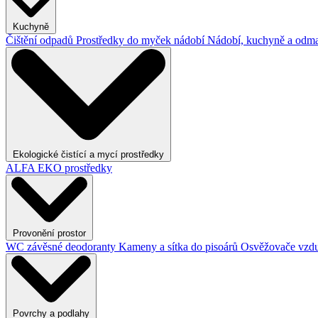
Kuchyně
Čištění odpadů
Prostředky do myček nádobí
Nádobí, kuchyně a odma
Ekologické čistící a mycí prostředky
ALFA EKO prostředky
Provonění prostor
WC závěsné deodoranty
Kameny a sítka do pisoárů
Osvěžovače vzd
Povrchy a podlahy