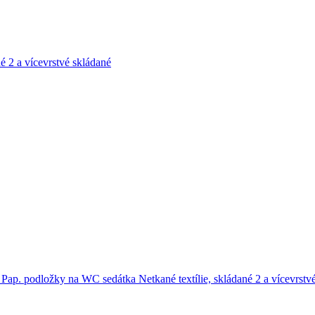
né
2 a vícevrstvé skládané
e
Pap. podložky na WC sedátka
Netkané textílie, skládané
2 a vícevrstv