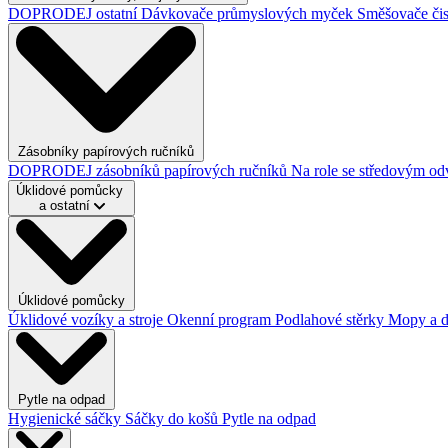
DOPRODEJ ostatní
Dávkovače průmyslových myček
Směšovače čis
Zásobníky papírových ručníků
DOPRODEJ zásobníků papírových ručníků
Na role se středovým o
Úklidové pomůcky
a ostatní
Úklidové pomůcky
Úklidové vozíky a stroje
Okenní program
Podlahové stěrky
Mopy a 
Pytle na odpad
Hygienické sáčky
Sáčky do košů
Pytle na odpad