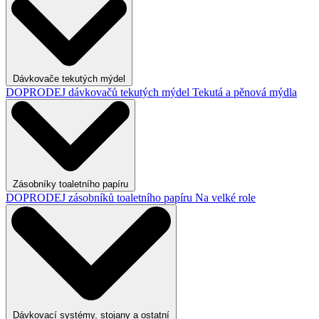
Dávkovače tekutých mýdel
DOPRODEJ dávkovačů tekutých mýdel
Tekutá a pěnová mýdla
Zásobníky toaletního papíru
DOPRODEJ zásobníků toaletního papíru
Na velké role
Dávkovací systémy, stojany a ostatní