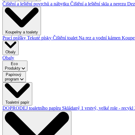
Čištění a leštění povrchů a nábytku
Čištění a leštění skla a nerezu
Dez
Koupelny a toalety
Prací prášky
Tekuté písky
Čištění toalet
Na rez a vodní kámen
Koupe
Obaly
Obaly
Eco
Produkty
Papírový
program
Toaletní papír
DOPRODEJ toaletního papíru
Skládaný
1 vrstvý, velké role - recykl