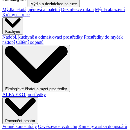
Mýdla a dezinfekce na ruce
Mýdla tekutá, pěnová a toaletní
Dezinfekce rukou
Mýdla abrazivní
Krémy na ruce
Kuchyně
Nádobí, kuchyně a odmašťovací prostředky
Prostředky do myček
nádobí
Čištění odpadů
Ekologické čistící a mycí prostředky
ALFA EKO prostředky
Provonění prostor
Vonné koncentráty
Osvěžovače vzduchu
Kameny a sítka do pisoárů