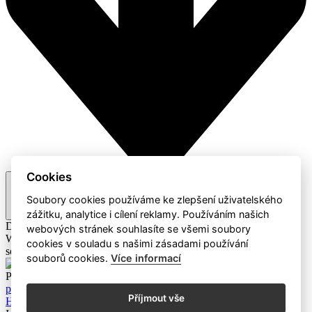
Cookies
Doporučené
Soubory cookies používáme ke zlepšení uživatelského
zážitku, analytice i cílení reklamy. Používáním našich
Doporučené
A-Z / Z-A
Cena
webových stránek souhlasíte se všemi soubory
Webaz
Profesionální dodavatel čisticích prostředků a hotelového
cookies v souladu s našimi zásadami používání
sortimentu
souborů cookies.
Více informací
Produkty
Mýdla a čistící prostředky
Eco Produkty
Papírový
program
Dávkovače a zásobníky
Úklidové pomůcky a ostatní
Příjmout vše
Hotelový sortiment
Dávkovací systémy
Úklidové stroje