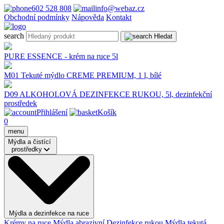
602 528 808
info@webaz.cz
Obchodní podmínky
Nápověda
Kontakt
search
Hledat
PURE ESSENCE - krém na ruce 5l
M01 Tekuté mýdlo CREME PREMIUM, 1 l, bílé
D09 ALKOHOLOVÁ DEZINFEKCE RUKOU, 5l, dezinfekční
prostředek
Přihlášení
Košík
0
menu
Mýdla a čistící
prostředky
Mýdla a dezinfekce na ruce
Krémy na ruce
Mýdla abrazivní
Dezinfekce rukou
Mýdla tekutá,