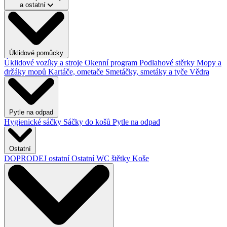
a ostatní
Úklidové pomůcky
Úklidové vozíky a stroje
Okenní program
Podlahové stěrky
Mopy a
držáky mopů
Kartáče, ometače
Smetáčky, smetáky a tyče
Vědra
Pytle na odpad
Hygienické sáčky
Sáčky do košů
Pytle na odpad
Ostatní
DOPRODEJ ostatní
Ostatní
WC štětky
Koše