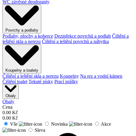
WC závěsné deodoranty
Povrchy a podlahy
Podlahy, plochy a koberce
Dezinfekce povrchů a podlah
Čištění a
leštění skla a nerezu
Čištění a leštění povrchů a nábytku
Koupelny a toalety
Čištění a leštění skla a nerezu
Koupelny
Na rez a vodní kámen
Čištění toalet
Tekuté písky
Prací prášky
Obaly
Obaly
Cena
0.00
Kč
0.00
Kč
Vše
Novinka
Akce
Sleva