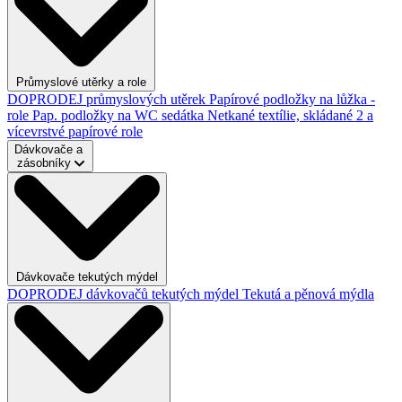
Průmyslové utěrky a role
DOPRODEJ průmyslových utěrek
Papírové podložky na lůžka -
role
Pap. podložky na WC sedátka
Netkané textílie, skládané
2 a
vícevrstvé papírové role
Dávkovače a
zásobníky
Dávkovače tekutých mýdel
DOPRODEJ dávkovačů tekutých mýdel
Tekutá a pěnová mýdla