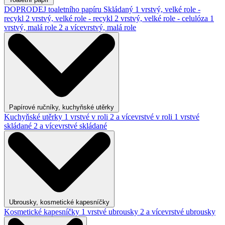
DOPRODEJ toaletního papíru
Skládaný
1 vrstvý, velké role -
recykl
2 vrstvý, velké role - recykl
2 vrstvý, velké role - celulóza
1
vrstvý, malá role
2 a vícevrstvý, malá role
Papírové ručníky, kuchyňské utěrky
Kuchyňské utěrky
1 vrstvé v roli
2 a vícevrstvé v roli
1 vrstvé
skládané
2 a vícevrstvé skládané
Ubrousky, kosmetické kapesníčky
Kosmetické kapesníčky
1 vrstvé ubrousky
2 a vícevrstvé ubrousky