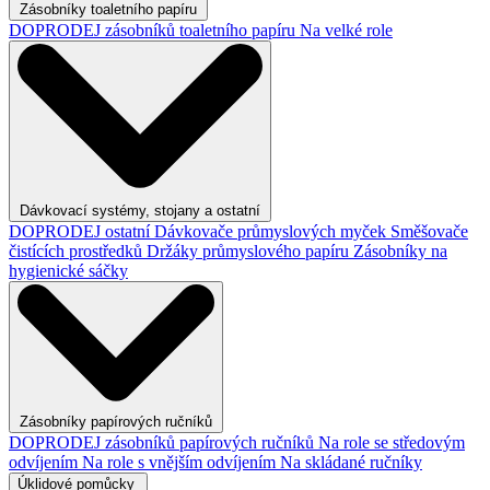
Zásobníky toaletního papíru
DOPRODEJ zásobníků toaletního papíru
Na velké role
Dávkovací systémy, stojany a ostatní
DOPRODEJ ostatní
Dávkovače průmyslových myček
Směšovače
čistících prostředků
Držáky průmyslového papíru
Zásobníky na
hygienické sáčky
Zásobníky papírových ručníků
DOPRODEJ zásobníků papírových ručníků
Na role se středovým
odvíjením
Na role s vnějším odvíjením
Na skládané ručníky
Úklidové pomůcky