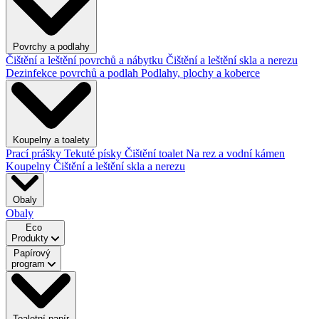
Povrchy a podlahy
Čištění a leštění povrchů a nábytku
Čištění a leštění skla a nerezu
Dezinfekce povrchů a podlah
Podlahy, plochy a koberce
Koupelny a toalety
Prací prášky
Tekuté písky
Čištění toalet
Na rez a vodní kámen
Koupelny
Čištění a leštění skla a nerezu
Obaly
Obaly
Eco
Produkty
Papírový
program
Toaletní papír