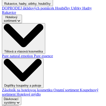
Rukavice, hadry, utěrky, houbičky
DOPRODEJ úklidových pomůcek
Houbičky
Utěrky
Hadry
Rukavice
Hotelový
sortiment
Tělová a vlasová kosmetika
Pure natural emotion
Pure essence
Doplňky koupelny a pokoje
Zásobník na hotelovou kosmetiku
Ostatní sortiment
Koupelnový
sortiment
Hotelové mýdlo
Dávkovací
systémy