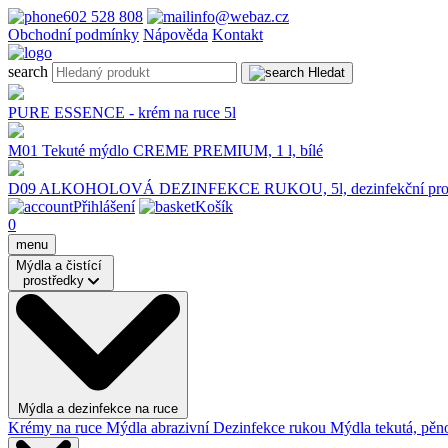
602 528 808
info@webaz.cz
Obchodní podmínky
Nápověda
Kontakt
search
Hledat
PURE ESSENCE - krém na ruce 5l
M01 Tekuté mýdlo CREME PREMIUM, 1 l, bílé
D09 ALKOHOLOVÁ DEZINFEKCE RUKOU, 5l, dezinfekční pros
Přihlášení
Košík
0
menu
Mýdla a čistící
prostředky
Mýdla a dezinfekce na ruce
Krémy na ruce
Mýdla abrazivní
Dezinfekce rukou
Mýdla tekutá, pěno