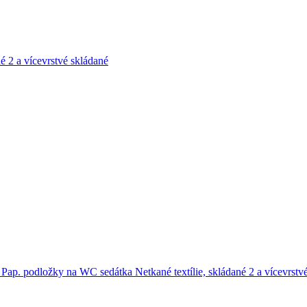
né
2 a vícevrstvé skládané
e
Pap. podložky na WC sedátka
Netkané textílie, skládané
2 a vícevrstv