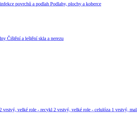
infekce povrchů a podlah
Podlahy, plochy a koberce
lny
Čištění a leštění skla a nerezu
2 vrstvý, velké role - recykl
2 vrstvý, velké role - celulóza
1 vrstvý, mal