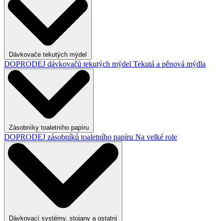
Dávkovače tekutých mýdel
DOPRODEJ dávkovačů tekutých mýdel
Tekutá a pěnová mýdla
Zásobníky toaletního papíru
DOPRODEJ zásobníků toaletního papíru
Na velké role
Dávkovací systémy, stojany a ostatní