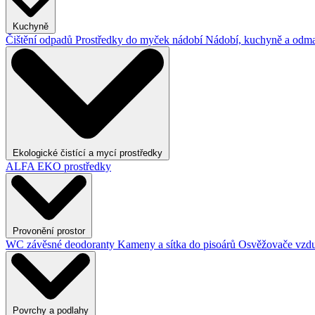
Kuchyně
Čištění odpadů
Prostředky do myček nádobí
Nádobí, kuchyně a odma
Ekologické čistící a mycí prostředky
ALFA EKO prostředky
Provonění prostor
WC závěsné deodoranty
Kameny a sítka do pisoárů
Osvěžovače vzd
Povrchy a podlahy