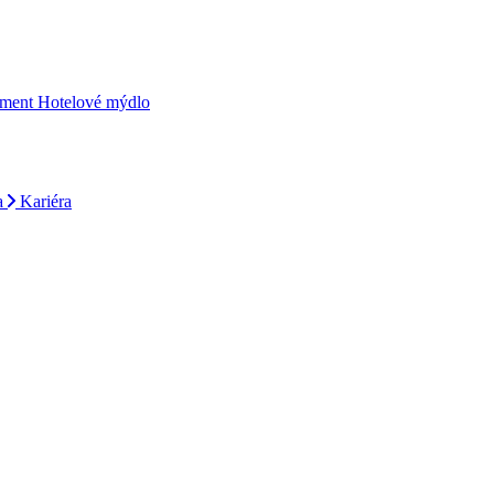
iment
Hotelové mýdlo
a
Kariéra