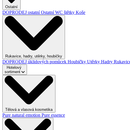
Ostatní
DOPRODEJ ostatní
Ostatní
WC štětky
Koše
Rukavice, hadry, utěrky, houbičky
DOPRODEJ úklidových pomůcek
Houbičky
Utěrky
Hadry
Rukavic
Hotelový
sortiment
Tělová a vlasová kosmetika
Pure natural emotion
Pure essence