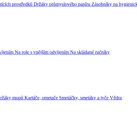
tících prostředků
Držáky průmyslového papíru
Zásobníky na hygienic
dvíjením
Na role s vnějším odvíjením
Na skládané ručníky
držáky mopů
Kartáče, ometače
Smetáčky, smetáky a tyče
Vědra