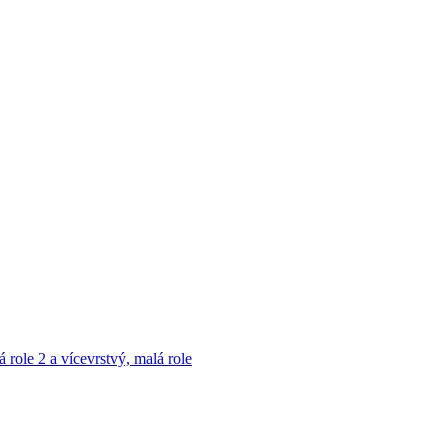
á role
2 a vícevrstvý, malá role