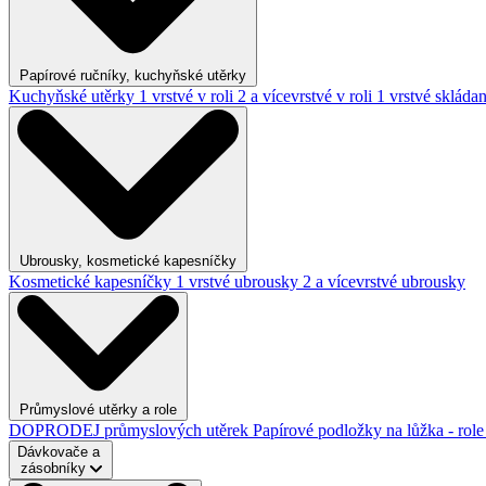
Papírové ručníky, kuchyňské utěrky
Kuchyňské utěrky
1 vrstvé v roli
2 a vícevrstvé v roli
1 vrstvé skláda
Ubrousky, kosmetické kapesníčky
Kosmetické kapesníčky
1 vrstvé ubrousky
2 a vícevrstvé ubrousky
Průmyslové utěrky a role
DOPRODEJ průmyslových utěrek
Papírové podložky na lůžka - rol
Dávkovače a
zásobníky