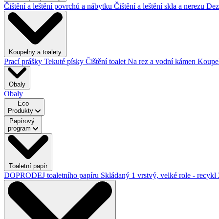
Čištění a leštění povrchů a nábytku
Čištění a leštění skla a nerezu
Dez
Koupelny a toalety
Prací prášky
Tekuté písky
Čištění toalet
Na rez a vodní kámen
Koupe
Obaly
Obaly
Eco
Produkty
Papírový
program
Toaletní papír
DOPRODEJ toaletního papíru
Skládaný
1 vrstvý, velké role - recykl