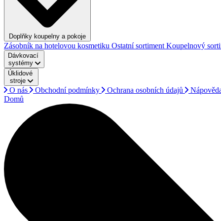
Doplňky koupelny a pokoje
Zásobník na hotelovou kosmetiku
Ostatní sortiment
Koupelnový sort
Dávkovací
systémy
Úklidové
stroje
O nás
Obchodní podmínky
Ochrana osobních údajů
Nápověd
Domů