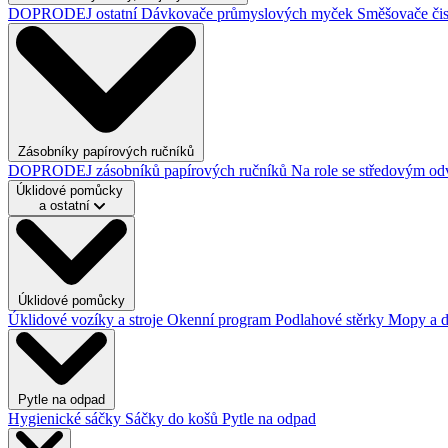
DOPRODEJ ostatní
Dávkovače průmyslových myček
Směšovače čis
Zásobníky papírových ručníků
DOPRODEJ zásobníků papírových ručníků
Na role se středovým o
Úklidové pomůcky
a ostatní
Úklidové pomůcky
Úklidové vozíky a stroje
Okenní program
Podlahové stěrky
Mopy a 
Pytle na odpad
Hygienické sáčky
Sáčky do košů
Pytle na odpad