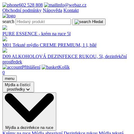
602 528 808
info@webaz.cz
Obchodní podmínky
Nápověda
Kontakt
search
Hledat
PURE ESSENCE - krém na ruce 5l
M01 Tekuté mýdlo CREME PREMIUM, 1 l, bílé
D09 ALKOHOLOVÁ DEZINFEKCE RUKOU, 5l, dezinfekční
prostředek
Přihlášení
Košík
0
menu
Mýdla a čistící
prostředky
Mýdla a dezinfekce na ruce
Krémy na ruce
Mýdla abrazivní
Dezinfekce rukou
Mýdla tekutá,