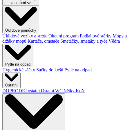
a ostatní
Úklidové pomůcky
Úklidové vozíky a stroje
Okenní program
Podlahové stěrky
Mopy a
držáky mopů
Kartáče, ometače
Smetáčky, smetáky a tyče
Vědra
Pytle na odpad
Hygienické sáčky
Sáčky do košů
Pytle na odpad
Ostatní
DOPRODEJ ostatní
Ostatní
WC štětky
Koše