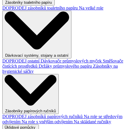
Zásobníky toaletního papíru
DOPRODEJ zásobníků toaletního papíru
Na velké role
Dávkovací systémy, stojany a ostatní
DOPRODEJ ostatní
Dávkovače průmyslových myček
Směšovače
čistících prostředků
Držáky průmyslového papíru
Zásobníky na
hygienické sáčky
Zásobníky papírových ručníků
DOPRODEJ zásobníků papírových ručníků
Na role se středovým
odvíjením
Na role s vnějším odvíjením
Na skládané ručníky
Úklidové pomůcky