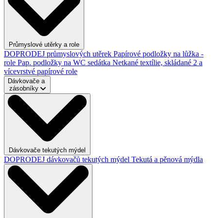
Průmyslové utěrky a role
DOPRODEJ průmyslových utěrek
Papírové podložky na lůžka -
role
Pap. podložky na WC sedátka
Netkané textílie, skládané
2 a
vícevrstvé papírové role
Dávkovače a
zásobníky
Dávkovače tekutých mýdel
DOPRODEJ dávkovačů tekutých mýdel
Tekutá a pěnová mýdla