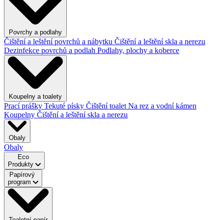
Povrchy a podlahy
Čištění a leštění povrchů a nábytku
Čištění a leštění skla a nerezu
Dezinfekce povrchů a podlah
Podlahy, plochy a koberce
Koupelny a toalety
Prací prášky
Tekuté písky
Čištění toalet
Na rez a vodní kámen
Koupelny
Čištění a leštění skla a nerezu
Obaly
Obaly
Eco
Produkty
Papírový
program
Toaletní papír