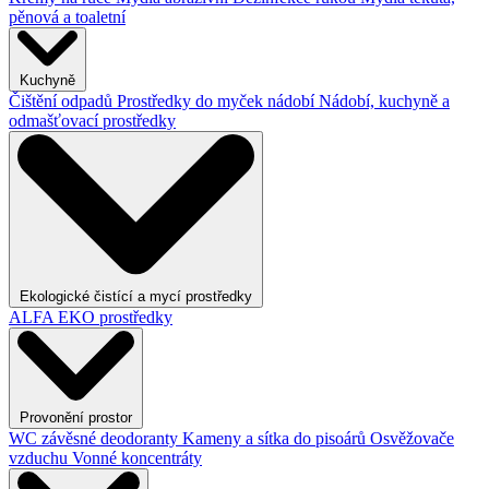
pěnová a toaletní
Kuchyně
Čištění odpadů
Prostředky do myček nádobí
Nádobí, kuchyně a
odmašťovací prostředky
Ekologické čistící a mycí prostředky
ALFA EKO prostředky
Provonění prostor
WC závěsné deodoranty
Kameny a sítka do pisoárů
Osvěžovače
vzduchu
Vonné koncentráty