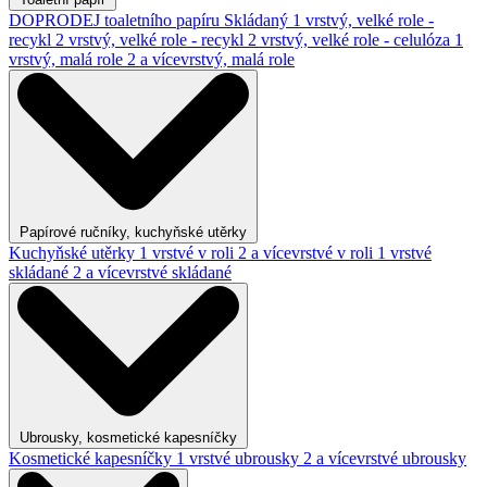
DOPRODEJ toaletního papíru
Skládaný
1 vrstvý, velké role -
recykl
2 vrstvý, velké role - recykl
2 vrstvý, velké role - celulóza
1
vrstvý, malá role
2 a vícevrstvý, malá role
Papírové ručníky, kuchyňské utěrky
Kuchyňské utěrky
1 vrstvé v roli
2 a vícevrstvé v roli
1 vrstvé
skládané
2 a vícevrstvé skládané
Ubrousky, kosmetické kapesníčky
Kosmetické kapesníčky
1 vrstvé ubrousky
2 a vícevrstvé ubrousky