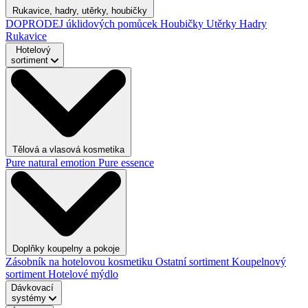
Rukavice, hadry, utěrky, houbičky
DOPRODEJ úklidových pomůcek
Houbičky
Utěrky
Hadry
Rukavice
Hotelový
sortiment
Tělová a vlasová kosmetika
Pure natural emotion
Pure essence
Doplňky koupelny a pokoje
Zásobník na hotelovou kosmetiku
Ostatní sortiment
Koupelnový
sortiment
Hotelové mýdlo
Dávkovací
systémy