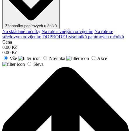
Zásobníky papírových ručníků
Na skládané ručníky
Na role s vnějším odvíjením
Na role se
středovým odvíjením
DOPRODEJ zásobníků papírových ručníků
Cena
0.00
Kč
0.00
Kč
Vše
Novinka
Akce
Sleva