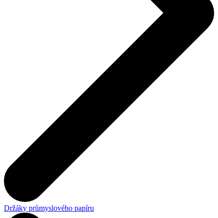
Držáky průmyslového papíru