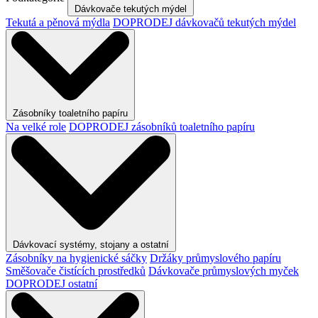
Dávkovače tekutých mýdel
Tekutá a pěnová mýdla
DOPRODEJ dávkovačů tekutých mýdel
Zásobníky toaletního papíru
Na velké role
DOPRODEJ zásobníků toaletního papíru
Dávkovací systémy, stojany a ostatní
Zásobníky na hygienické sáčky
Držáky průmyslového papíru
Směšovače čistících prostředků
Dávkovače průmyslových myček
DOPRODEJ ostatní