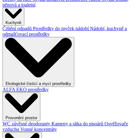
pěnová a toaletní
Kuchyně
Čištění odpadů
Prostředky do myček nádobí
Nádobí, kuchyně a
odmašťovací prostředky
Ekologické čistící a mycí prostředky
ALFA EKO prostředky
Provonění prostor
WC závěsné deodoranty
Kameny a sítka do pisoárů
Osvěžovače
vzduchu
Vonné koncentráty