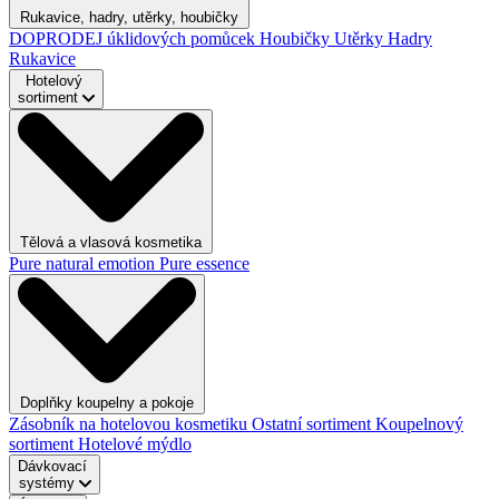
Rukavice, hadry, utěrky, houbičky
DOPRODEJ úklidových pomůcek
Houbičky
Utěrky
Hadry
Rukavice
Hotelový
sortiment
Tělová a vlasová kosmetika
Pure natural emotion
Pure essence
Doplňky koupelny a pokoje
Zásobník na hotelovou kosmetiku
Ostatní sortiment
Koupelnový
sortiment
Hotelové mýdlo
Dávkovací
systémy