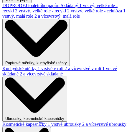
DOPRODEJ toaletního papíru
Skládaný
1 vrstvý, velké role -
recykl
2 vrstvý, velké role - recykl
2 vrstvý, velké role - celulóza
1
vrstvý, malá role
2 a vícevrstvý, malá role
Papírové ručníky, kuchyňské utěrky
Kuchyňské utěrky
1 vrstvé v roli
2 a vícevrstvé v roli
1 vrstvé
skládané
2 a vícevrstvé skládané
Ubrousky, kosmetické kapesníčky
Kosmetické kapesníčky
1 vrstvé ubrousky
2 a vícevrstvé ubrousky