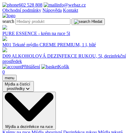
602 528 808
info@webaz.cz
Obchodní podmínky
Nápověda
Kontakt
search
Hledat
PURE ESSENCE - krém na ruce 5l
M01 Tekuté mýdlo CREME PREMIUM, 1 l, bílé
D09 ALKOHOLOVÁ DEZINFEKCE RUKOU, 5l, dezinfekční
prostředek
Přihlášení
Košík
0
menu
Mýdla a čistící
prostředky
Mýdla a dezinfekce na ruce
Krémy na ruce
Mýdla abrazivní
Dezinfekce rukou
Mýdla tekutá,