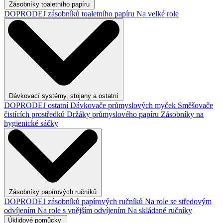
Zásobníky toaletního papíru
DOPRODEJ zásobníků toaletního papíru
Na velké role
Dávkovací systémy, stojany a ostatní
DOPRODEJ ostatní
Dávkovače průmyslových myček
Směšovače
čistících prostředků
Držáky průmyslového papíru
Zásobníky na
hygienické sáčky
Zásobníky papírových ručníků
DOPRODEJ zásobníků papírových ručníků
Na role se středovým
odvíjením
Na role s vnějším odvíjením
Na skládané ručníky
Úklidové pomůcky