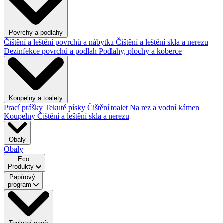
Povrchy a podlahy
Čištění a leštění povrchů a nábytku
Čištění a leštění skla a nerezu
Dezinfekce povrchů a podlah
Podlahy, plochy a koberce
Koupelny a toalety
Prací prášky
Tekuté písky
Čištění toalet
Na rez a vodní kámen
Koupelny
Čištění a leštění skla a nerezu
Obaly
Obaly
Eco
Produkty
Papírový
program
Toaletní papír