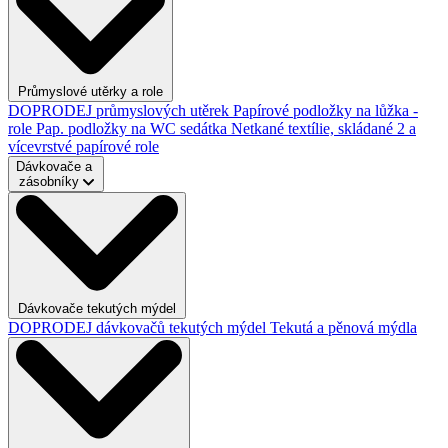
Průmyslové utěrky a role
DOPRODEJ průmyslových utěrek
Papírové podložky na lůžka -
role
Pap. podložky na WC sedátka
Netkané textílie, skládané
2 a
vícevrstvé papírové role
Dávkovače a
zásobníky
Dávkovače tekutých mýdel
DOPRODEJ dávkovačů tekutých mýdel
Tekutá a pěnová mýdla