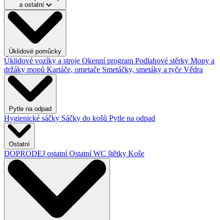
a ostatní
Úklidové pomůcky
Úklidové vozíky a stroje
Okenní program
Podlahové stěrky
Mopy a
držáky mopů
Kartáče, ometače
Smetáčky, smetáky a tyče
Vědra
Pytle na odpad
Hygienické sáčky
Sáčky do košů
Pytle na odpad
Ostatní
DOPRODEJ ostatní
Ostatní
WC štětky
Koše