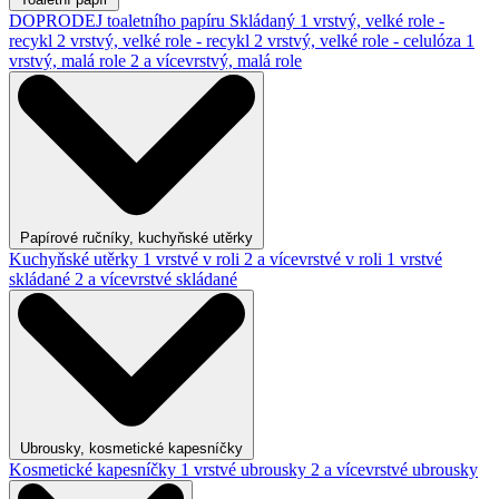
DOPRODEJ toaletního papíru
Skládaný
1 vrstvý, velké role -
recykl
2 vrstvý, velké role - recykl
2 vrstvý, velké role - celulóza
1
vrstvý, malá role
2 a vícevrstvý, malá role
Papírové ručníky, kuchyňské utěrky
Kuchyňské utěrky
1 vrstvé v roli
2 a vícevrstvé v roli
1 vrstvé
skládané
2 a vícevrstvé skládané
Ubrousky, kosmetické kapesníčky
Kosmetické kapesníčky
1 vrstvé ubrousky
2 a vícevrstvé ubrousky