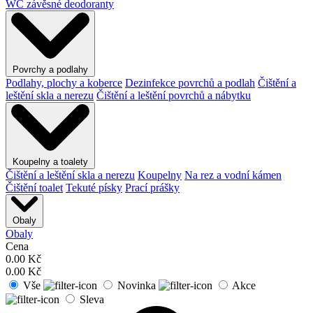
WC závěsné deodoranty
Povrchy a podlahy
Podlahy, plochy a koberce
Dezinfekce povrchů a podlah
Čištění a
leštění skla a nerezu
Čištění a leštění povrchů a nábytku
Koupelny a toalety
Čištění a leštění skla a nerezu
Koupelny
Na rez a vodní kámen
Čištění toalet
Tekuté písky
Prací prášky
Obaly
Obaly
Cena
0.00
Kč
0.00
Kč
Vše
Novinka
Akce
Sleva