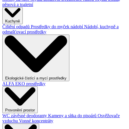
pěnová a toaletní
Kuchyně
Čištění odpadů
Prostředky do myček nádobí
Nádobí, kuchyně a
odmašťovací prostředky
Ekologické čistící a mycí prostředky
ALFA EKO prostředky
Provonění prostor
WC závěsné deodoranty
Kameny a sítka do pisoárů
Osvěžovače
vzduchu
Vonné koncentráty