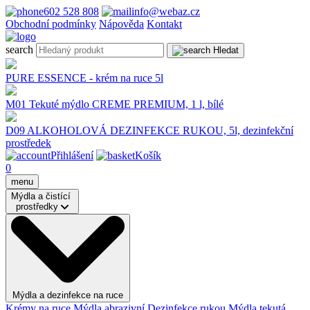
602 528 808
info@webaz.cz
Obchodní podmínky
Nápověda
Kontakt
search
Hledat
PURE ESSENCE - krém na ruce 5l
M01 Tekuté mýdlo CREME PREMIUM, 1 l, bílé
D09 ALKOHOLOVÁ DEZINFEKCE RUKOU, 5l, dezinfekční
prostředek
Přihlášení
Košík
0
menu
Mýdla a čistící
prostředky
Mýdla a dezinfekce na ruce
Krémy na ruce
Mýdla abrazivní
Dezinfekce rukou
Mýdla tekutá,