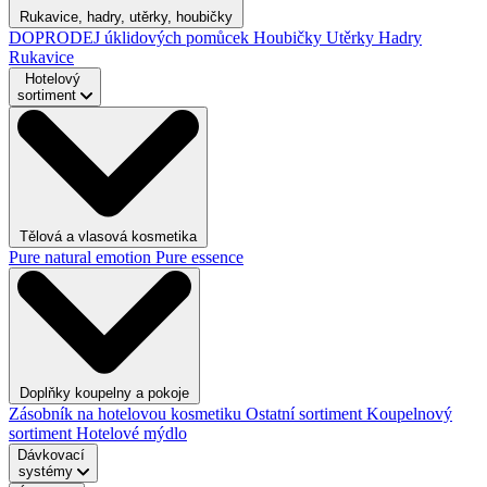
Rukavice, hadry, utěrky, houbičky
DOPRODEJ úklidových pomůcek
Houbičky
Utěrky
Hadry
Rukavice
Hotelový
sortiment
Tělová a vlasová kosmetika
Pure natural emotion
Pure essence
Doplňky koupelny a pokoje
Zásobník na hotelovou kosmetiku
Ostatní sortiment
Koupelnový
sortiment
Hotelové mýdlo
Dávkovací
systémy