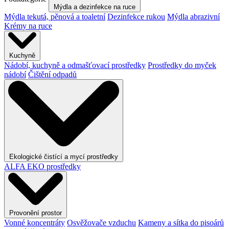
Mýdla a dezinfekce na ruce
Mýdla tekutá, pěnová a toaletní
Dezinfekce rukou
Mýdla abrazivní
Krémy na ruce
Kuchyně
Nádobí, kuchyně a odmašťovací prostředky
Prostředky do myček
nádobí
Čištění odpadů
Ekologické čistící a mycí prostředky
ALFA EKO prostředky
Provonění prostor
Vonné koncentráty
Osvěžovače vzduchu
Kameny a sítka do pisoárů