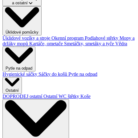
a ostatní
Úklidové pomůcky
Úklidové vozíky a stroje
Okenní program
Podlahové stěrky
Mopy a
držáky mopů
Kartáče, ometače
Smetáčky, smetáky a tyče
Vědra
Pytle na odpad
Hygienické sáčky
Sáčky do košů
Pytle na odpad
Ostatní
DOPRODEJ ostatní
Ostatní
WC štětky
Koše