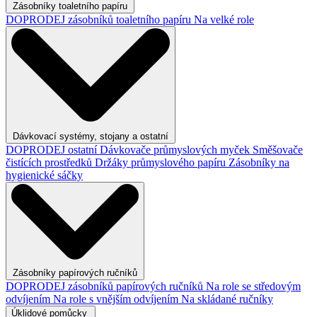
Zásobníky toaletního papíru
DOPRODEJ zásobníků toaletního papíru
Na velké role
Dávkovací systémy, stojany a ostatní
DOPRODEJ ostatní
Dávkovače průmyslových myček
Směšovače
čistících prostředků
Držáky průmyslového papíru
Zásobníky na
hygienické sáčky
Zásobníky papírových ručníků
DOPRODEJ zásobníků papírových ručníků
Na role se středovým
odvíjením
Na role s vnějším odvíjením
Na skládané ručníky
Úklidové pomůcky