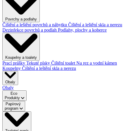
Povrchy a podlahy
Čištění a leštění povrchů a nábytku
Čištění a leštění skla a nerezu
Dezinfekce povrchů a podlah
Podlahy, plochy a koberce
Koupelny a toalety
Prací prášky
Tekuté písky
Čištění toalet
Na rez a vodní kámen
Koupelny
Čištění a leštění skla a nerezu
Obaly
Obaly
Eco
Produkty
Papírový
program
Toaletní papír