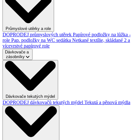
Průmyslové utěrky a role
DOPRODEJ průmyslových utěrek
Papírové podložky na lůžka -
role
Pap. podložky na WC sedátka
Netkané textílie, skládané
2 a
vícevrstvé papírové role
Dávkovače a
zásobníky
Dávkovače tekutých mýdel
DOPRODEJ dávkovačů tekutých mýdel
Tekutá a pěnová mýdla