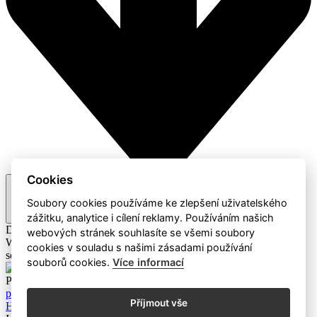
Cookies
Doporučené
Soubory cookies používáme ke zlepšení uživatelského
zážitku, analytice i cílení reklamy. Používáním našich
Doporučené
A-Z / Z-A
Cena
webových stránek souhlasíte se všemi soubory
Webaz
Profesionální dodavatel čisticích prostředků a hotelového
cookies v souladu s našimi zásadami používání
sortimentu
souborů cookies.
Více informací
Produkty
Mýdla a čistící prostředky
Eco Produkty
Papírový
program
Dávkovače a zásobníky
Úklidové pomůcky a ostatní
Příjmout vše
Hotelový sortiment
Dávkovací systémy
Úklidové stroje