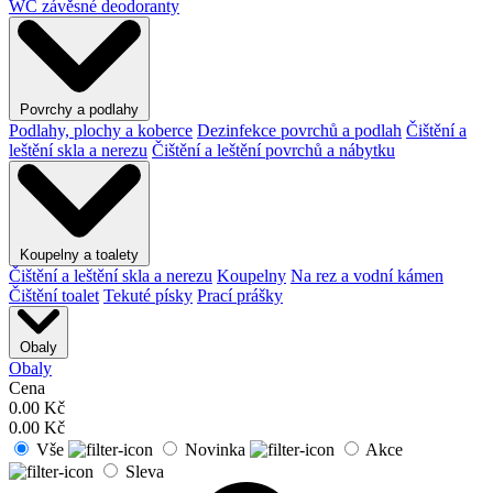
WC závěsné deodoranty
Povrchy a podlahy
Podlahy, plochy a koberce
Dezinfekce povrchů a podlah
Čištění a
leštění skla a nerezu
Čištění a leštění povrchů a nábytku
Koupelny a toalety
Čištění a leštění skla a nerezu
Koupelny
Na rez a vodní kámen
Čištění toalet
Tekuté písky
Prací prášky
Obaly
Obaly
Cena
0.00
Kč
0.00
Kč
Vše
Novinka
Akce
Sleva