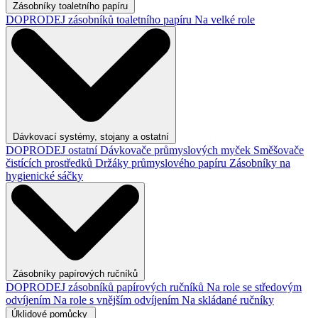
Zásobníky toaletního papíru
DOPRODEJ zásobníků toaletního papíru
Na velké role
Dávkovací systémy, stojany a ostatní
DOPRODEJ ostatní
Dávkovače průmyslových myček
Směšovače
čistících prostředků
Držáky průmyslového papíru
Zásobníky na
hygienické sáčky
Zásobníky papírových ručníků
DOPRODEJ zásobníků papírových ručníků
Na role se středovým
odvíjením
Na role s vnějším odvíjením
Na skládané ručníky
Úklidové pomůcky