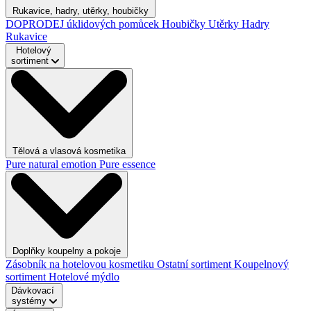
Rukavice, hadry, utěrky, houbičky
DOPRODEJ úklidových pomůcek
Houbičky
Utěrky
Hadry
Rukavice
Hotelový
sortiment
Tělová a vlasová kosmetika
Pure natural emotion
Pure essence
Doplňky koupelny a pokoje
Zásobník na hotelovou kosmetiku
Ostatní sortiment
Koupelnový
sortiment
Hotelové mýdlo
Dávkovací
systémy