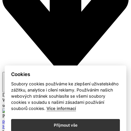
Cookies
Doporučené
Soubory cookies používáme ke zlepšení uživatelského
zážitku, analytice i cílení reklamy. Používáním našich
Doporučené
A-Z / Z-A
Cena
webových stránek souhlasíte se všemi soubory
Webaz
Profesionální dodavatel čisticích prostředků a hotelového
cookies v souladu s našimi zásadami používání
sortimentu
souborů cookies.
Více informací
Produkty
Mýdla a čistící prostředky
Eco Produkty
Papírový
program
Dávkovače a zásobníky
Úklidové pomůcky a ostatní
Příjmout vše
Hotelový sortiment
Dávkovací systémy
Úklidové stroje