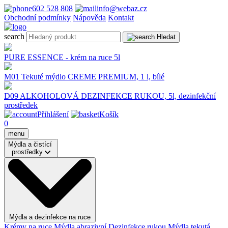
602 528 808
info@webaz.cz
Obchodní podmínky
Nápověda
Kontakt
search
Hledat
PURE ESSENCE - krém na ruce 5l
M01 Tekuté mýdlo CREME PREMIUM, 1 l, bílé
D09 ALKOHOLOVÁ DEZINFEKCE RUKOU, 5l, dezinfekční
prostředek
Přihlášení
Košík
0
menu
Mýdla a čistící
prostředky
Mýdla a dezinfekce na ruce
Krémy na ruce
Mýdla abrazivní
Dezinfekce rukou
Mýdla tekutá,