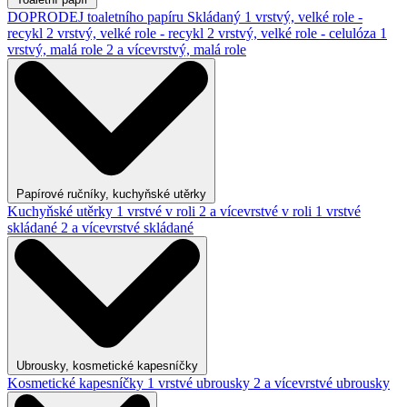
DOPRODEJ toaletního papíru
Skládaný
1 vrstvý, velké role -
recykl
2 vrstvý, velké role - recykl
2 vrstvý, velké role - celulóza
1
vrstvý, malá role
2 a vícevrstvý, malá role
Papírové ručníky, kuchyňské utěrky
Kuchyňské utěrky
1 vrstvé v roli
2 a vícevrstvé v roli
1 vrstvé
skládané
2 a vícevrstvé skládané
Ubrousky, kosmetické kapesníčky
Kosmetické kapesníčky
1 vrstvé ubrousky
2 a vícevrstvé ubrousky