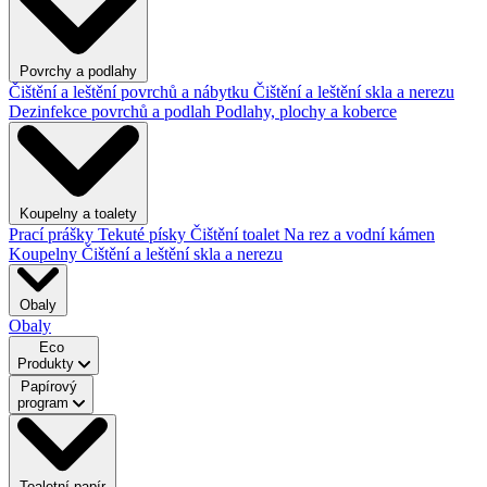
Povrchy a podlahy
Čištění a leštění povrchů a nábytku
Čištění a leštění skla a nerezu
Dezinfekce povrchů a podlah
Podlahy, plochy a koberce
Koupelny a toalety
Prací prášky
Tekuté písky
Čištění toalet
Na rez a vodní kámen
Koupelny
Čištění a leštění skla a nerezu
Obaly
Obaly
Eco
Produkty
Papírový
program
Toaletní papír