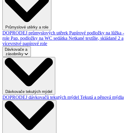
Průmyslové utěrky a role
DOPRODEJ průmyslových utěrek
Papírové podložky na lůžka -
role
Pap. podložky na WC sedátka
Netkané textílie, skládané
2 a
vícevrstvé papírové role
Dávkovače a
zásobníky
Dávkovače tekutých mýdel
DOPRODEJ dávkovačů tekutých mýdel
Tekutá a pěnová mýdla