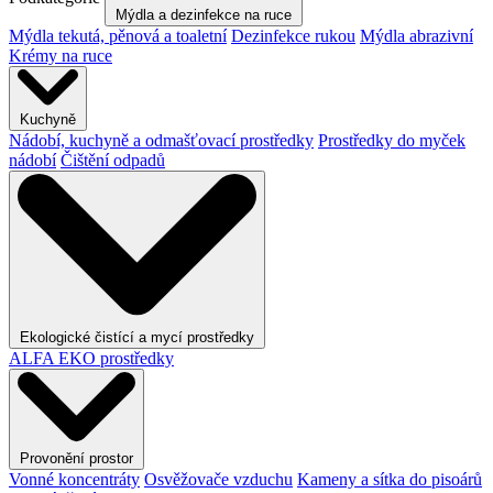
Mýdla a dezinfekce na ruce
Mýdla tekutá, pěnová a toaletní
Dezinfekce rukou
Mýdla abrazivní
Krémy na ruce
Kuchyně
Nádobí, kuchyně a odmašťovací prostředky
Prostředky do myček
nádobí
Čištění odpadů
Ekologické čistící a mycí prostředky
ALFA EKO prostředky
Provonění prostor
Vonné koncentráty
Osvěžovače vzduchu
Kameny a sítka do pisoárů