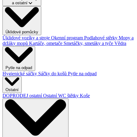
a ostatní
Úklidové pomůcky
Úklidové vozíky a stroje
Okenní program
Podlahové stěrky
Mopy a
držáky mopů
Kartáče, ometače
Smetáčky, smetáky a tyče
Vědra
Pytle na odpad
Hygienické sáčky
Sáčky do košů
Pytle na odpad
Ostatní
DOPRODEJ ostatní
Ostatní
WC štětky
Koše