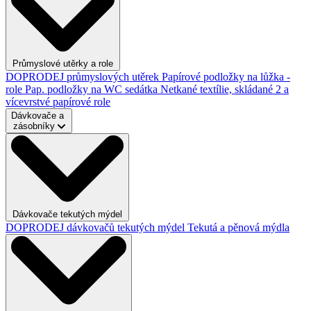
Průmyslové utěrky a role
DOPRODEJ průmyslových utěrek
Papírové podložky na lůžka -
role
Pap. podložky na WC sedátka
Netkané textílie, skládané
2 a
vícevrstvé papírové role
Dávkovače a
zásobníky
Dávkovače tekutých mýdel
DOPRODEJ dávkovačů tekutých mýdel
Tekutá a pěnová mýdla