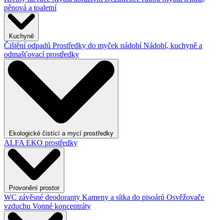
pěnová a toaletní
Kuchyně
Čištění odpadů
Prostředky do myček nádobí
Nádobí, kuchyně a
odmašťovací prostředky
Ekologické čistící a mycí prostředky
ALFA EKO prostředky
Provonění prostor
WC závěsné deodoranty
Kameny a sítka do pisoárů
Osvěžovače
vzduchu
Vonné koncentráty