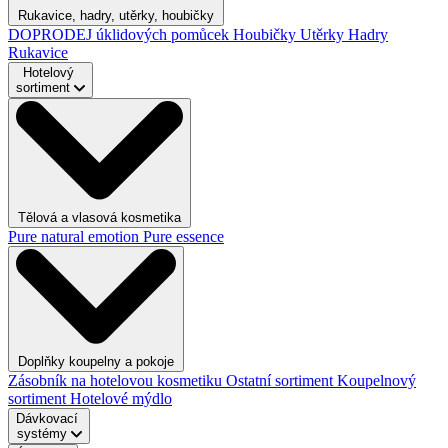
Rukavice, hadry, utěrky, houbičky
DOPRODEJ úklidových pomůcek
Houbičky
Utěrky
Hadry
Rukavice
Hotelový
sortiment
Tělová a vlasová kosmetika
Pure natural emotion
Pure essence
Doplňky koupelny a pokoje
Zásobník na hotelovou kosmetiku
Ostatní sortiment
Koupelnový
sortiment
Hotelové mýdlo
Dávkovací
systémy