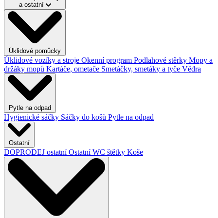
a ostatní
Úklidové pomůcky
Úklidové vozíky a stroje
Okenní program
Podlahové stěrky
Mopy a
držáky mopů
Kartáče, ometače
Smetáčky, smetáky a tyče
Vědra
Pytle na odpad
Hygienické sáčky
Sáčky do košů
Pytle na odpad
Ostatní
DOPRODEJ ostatní
Ostatní
WC štětky
Koše