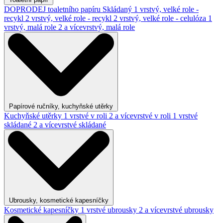
DOPRODEJ toaletního papíru
Skládaný
1 vrstvý, velké role -
recykl
2 vrstvý, velké role - recykl
2 vrstvý, velké role - celulóza
1
vrstvý, malá role
2 a vícevrstvý, malá role
Papírové ručníky, kuchyňské utěrky
Kuchyňské utěrky
1 vrstvé v roli
2 a vícevrstvé v roli
1 vrstvé
skládané
2 a vícevrstvé skládané
Ubrousky, kosmetické kapesníčky
Kosmetické kapesníčky
1 vrstvé ubrousky
2 a vícevrstvé ubrousky