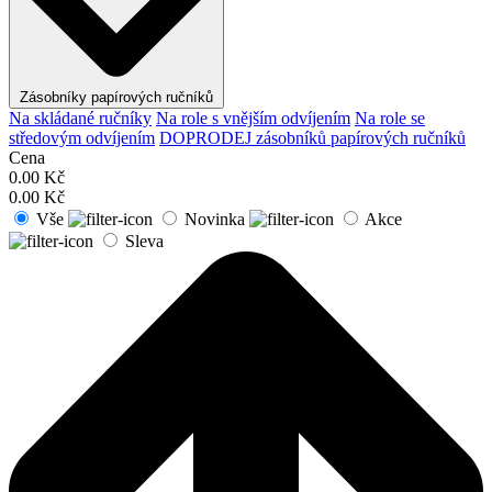
Zásobníky papírových ručníků
Na skládané ručníky
Na role s vnějším odvíjením
Na role se
středovým odvíjením
DOPRODEJ zásobníků papírových ručníků
Cena
0.00
Kč
0.00
Kč
Vše
Novinka
Akce
Sleva