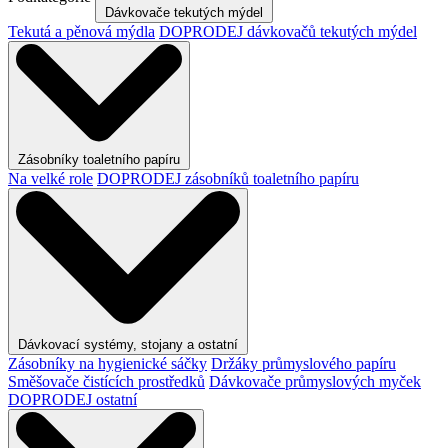
Dávkovače tekutých mýdel
Tekutá a pěnová mýdla
DOPRODEJ dávkovačů tekutých mýdel
Zásobníky toaletního papíru
Na velké role
DOPRODEJ zásobníků toaletního papíru
Dávkovací systémy, stojany a ostatní
Zásobníky na hygienické sáčky
Držáky průmyslového papíru
Směšovače čistících prostředků
Dávkovače průmyslových myček
DOPRODEJ ostatní