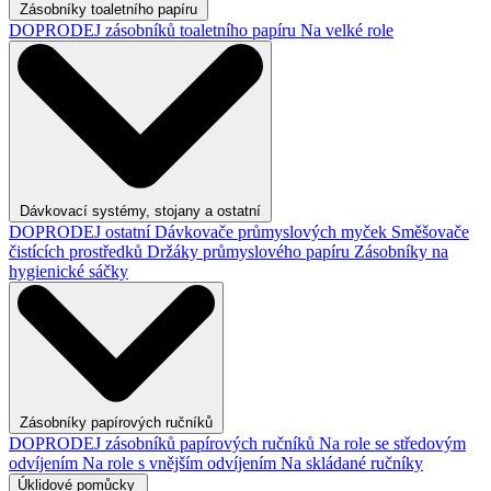
Zásobníky toaletního papíru
DOPRODEJ zásobníků toaletního papíru
Na velké role
Dávkovací systémy, stojany a ostatní
DOPRODEJ ostatní
Dávkovače průmyslových myček
Směšovače
čistících prostředků
Držáky průmyslového papíru
Zásobníky na
hygienické sáčky
Zásobníky papírových ručníků
DOPRODEJ zásobníků papírových ručníků
Na role se středovým
odvíjením
Na role s vnějším odvíjením
Na skládané ručníky
Úklidové pomůcky