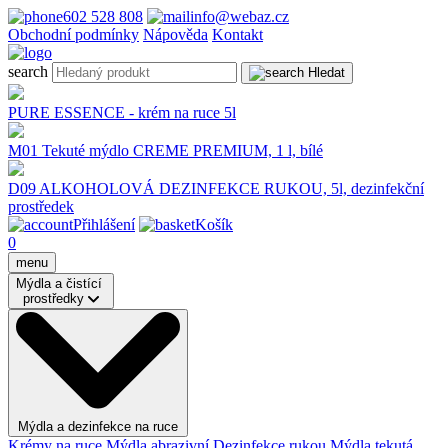
602 528 808
info@webaz.cz
Obchodní podmínky
Nápověda
Kontakt
search
Hledat
PURE ESSENCE - krém na ruce 5l
M01 Tekuté mýdlo CREME PREMIUM, 1 l, bílé
D09 ALKOHOLOVÁ DEZINFEKCE RUKOU, 5l, dezinfekční
prostředek
Přihlášení
Košík
0
menu
Mýdla a čistící
prostředky
Mýdla a dezinfekce na ruce
Krémy na ruce
Mýdla abrazivní
Dezinfekce rukou
Mýdla tekutá,