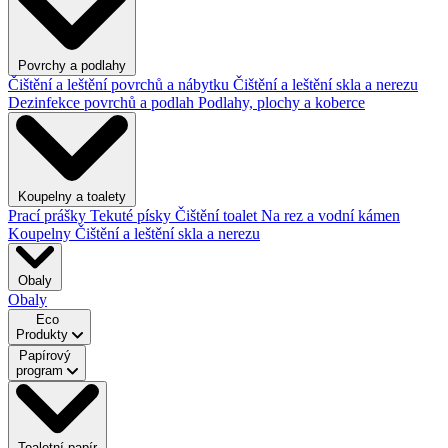
Povrchy a podlahy
Čištění a leštění povrchů a nábytku
Čištění a leštění skla a nerezu
Dezinfekce povrchů a podlah
Podlahy, plochy a koberce
Koupelny a toalety
Prací prášky
Tekuté písky
Čištění toalet
Na rez a vodní kámen
Koupelny
Čištění a leštění skla a nerezu
Obaly
Obaly
Eco
Produkty
Papírový
program
Toaletní papír