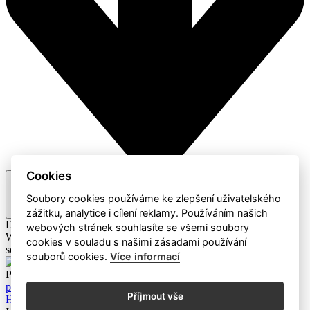
Cookies
Doporučené
Soubory cookies používáme ke zlepšení uživatelského
zážitku, analytice i cílení reklamy. Používáním našich
Doporučené
A-Z / Z-A
Cena
webových stránek souhlasíte se všemi soubory
Webaz
Profesionální dodavatel čisticích prostředků a hotelového
cookies v souladu s našimi zásadami používání
sortimentu
souborů cookies.
Více informací
Produkty
Mýdla a čistící prostředky
Eco Produkty
Papírový
program
Dávkovače a zásobníky
Úklidové pomůcky a ostatní
Příjmout vše
Hotelový sortiment
Dávkovací systémy
Úklidové stroje