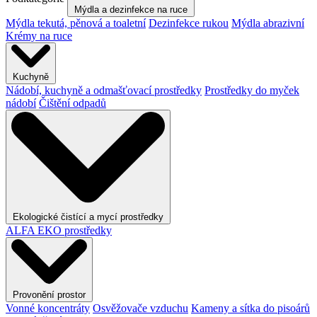
Mýdla a dezinfekce na ruce
Mýdla tekutá, pěnová a toaletní
Dezinfekce rukou
Mýdla abrazivní
Krémy na ruce
Kuchyně
Nádobí, kuchyně a odmašťovací prostředky
Prostředky do myček
nádobí
Čištění odpadů
Ekologické čistící a mycí prostředky
ALFA EKO prostředky
Provonění prostor
Vonné koncentráty
Osvěžovače vzduchu
Kameny a sítka do pisoárů