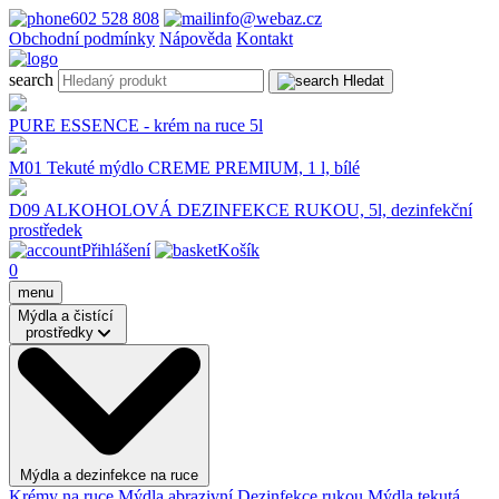
602 528 808
info@webaz.cz
Obchodní podmínky
Nápověda
Kontakt
search
Hledat
PURE ESSENCE - krém na ruce 5l
M01 Tekuté mýdlo CREME PREMIUM, 1 l, bílé
D09 ALKOHOLOVÁ DEZINFEKCE RUKOU, 5l, dezinfekční
prostředek
Přihlášení
Košík
0
menu
Mýdla a čistící
prostředky
Mýdla a dezinfekce na ruce
Krémy na ruce
Mýdla abrazivní
Dezinfekce rukou
Mýdla tekutá,