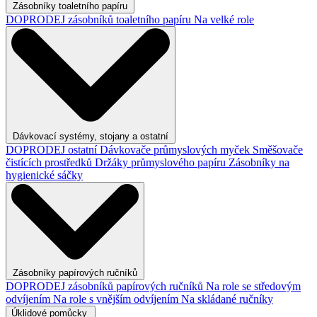
Zásobníky toaletního papíru
DOPRODEJ zásobníků toaletního papíru
Na velké role
Dávkovací systémy, stojany a ostatní
DOPRODEJ ostatní
Dávkovače průmyslových myček
Směšovače
čistících prostředků
Držáky průmyslového papíru
Zásobníky na
hygienické sáčky
Zásobníky papírových ručníků
DOPRODEJ zásobníků papírových ručníků
Na role se středovým
odvíjením
Na role s vnějším odvíjením
Na skládané ručníky
Úklidové pomůcky