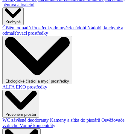
pěnová a toaletní
Kuchyně
Čištění odpadů
Prostředky do myček nádobí
Nádobí, kuchyně a
odmašťovací prostředky
Ekologické čistící a mycí prostředky
ALFA EKO prostředky
Provonění prostor
WC závěsné deodoranty
Kameny a sítka do pisoárů
Osvěžovače
vzduchu
Vonné koncentráty