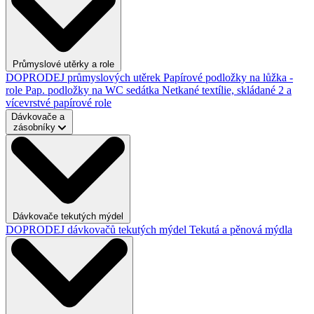
Průmyslové utěrky a role
DOPRODEJ průmyslových utěrek
Papírové podložky na lůžka -
role
Pap. podložky na WC sedátka
Netkané textílie, skládané
2 a
vícevrstvé papírové role
Dávkovače a
zásobníky
Dávkovače tekutých mýdel
DOPRODEJ dávkovačů tekutých mýdel
Tekutá a pěnová mýdla