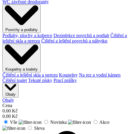
WC závěsné deodoranty
Povrchy a podlahy
Podlahy, plochy a koberce
Dezinfekce povrchů a podlah
Čištění a
leštění skla a nerezu
Čištění a leštění povrchů a nábytku
Koupelny a toalety
Čištění a leštění skla a nerezu
Koupelny
Na rez a vodní kámen
Čištění toalet
Tekuté písky
Prací prášky
Obaly
Obaly
Cena
0.00
Kč
0.00
Kč
Vše
Novinka
Akce
Sleva