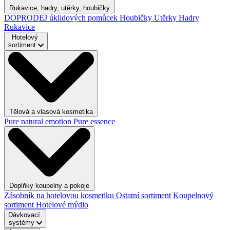
Rukavice, hadry, utěrky, houbičky
DOPRODEJ úklidových pomůcek
Houbičky
Utěrky
Hadry
Rukavice
Hotelový
sortiment
Tělová a vlasová kosmetika
Pure natural emotion
Pure essence
Doplňky koupelny a pokoje
Zásobník na hotelovou kosmetiku
Ostatní sortiment
Koupelnový
sortiment
Hotelové mýdlo
Dávkovací
systémy