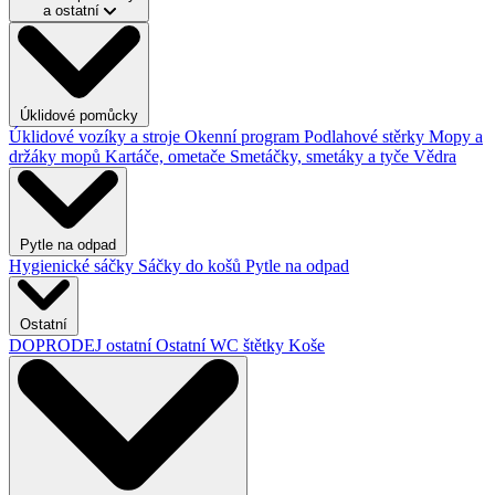
a ostatní
Úklidové pomůcky
Úklidové vozíky a stroje
Okenní program
Podlahové stěrky
Mopy a
držáky mopů
Kartáče, ometače
Smetáčky, smetáky a tyče
Vědra
Pytle na odpad
Hygienické sáčky
Sáčky do košů
Pytle na odpad
Ostatní
DOPRODEJ ostatní
Ostatní
WC štětky
Koše