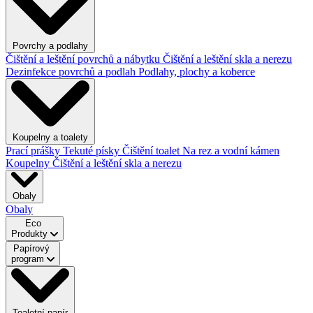
Povrchy a podlahy
Čištění a leštění povrchů a nábytku
Čištění a leštění skla a nerezu
Dezinfekce povrchů a podlah
Podlahy, plochy a koberce
Koupelny a toalety
Prací prášky
Tekuté písky
Čištění toalet
Na rez a vodní kámen
Koupelny
Čištění a leštění skla a nerezu
Obaly
Obaly
Eco
Produkty
Papírový
program
Toaletní papír