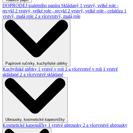
DOPRODEJ toaletního papíru
Skládaný
1 vrstvý, velké role -
recykl
2 vrstvý, velké role - recykl
2 vrstvý, velké role - celulóza
1
vrstvý, malá role
2 a vícevrstvý, malá role
Papírové ručníky, kuchyňské utěrky
Kuchyňské utěrky
1 vrstvé v roli
2 a vícevrstvé v roli
1 vrstvé
skládané
2 a vícevrstvé skládané
Ubrousky, kosmetické kapesníčky
Kosmetické kapesníčky
1 vrstvé ubrousky
2 a vícevrstvé ubrousky