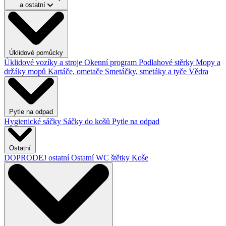
a ostatní
Úklidové pomůcky
Úklidové vozíky a stroje
Okenní program
Podlahové stěrky
Mopy a
držáky mopů
Kartáče, ometače
Smetáčky, smetáky a tyče
Vědra
Pytle na odpad
Hygienické sáčky
Sáčky do košů
Pytle na odpad
Ostatní
DOPRODEJ ostatní
Ostatní
WC štětky
Koše