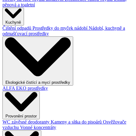
pěnová a toaletní
Kuchyně
Čištění odpadů
Prostředky do myček nádobí
Nádobí, kuchyně a
odmašťovací prostředky
Ekologické čistící a mycí prostředky
ALFA EKO prostředky
Provonění prostor
WC závěsné deodoranty
Kameny a sítka do pisoárů
Osvěžovače
vzduchu
Vonné koncentráty