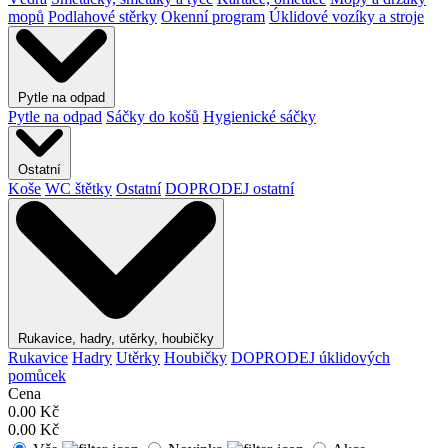
mopů
Podlahové stěrky
Okenní program
Úklidové vozíky a stroje
Pytle na odpad
Pytle na odpad
Sáčky do košů
Hygienické sáčky
Ostatní
Koše
WC štětky
Ostatní
DOPRODEJ ostatní
Rukavice, hadry, utěrky, houbičky
Rukavice
Hadry
Utěrky
Houbičky
DOPRODEJ úklidových
pomůcek
Cena
0.00
Kč
0.00
Kč