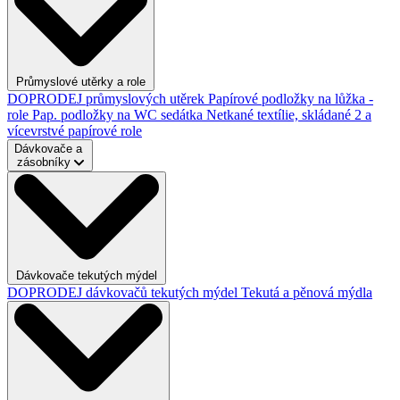
Průmyslové utěrky a role
DOPRODEJ průmyslových utěrek
Papírové podložky na lůžka -
role
Pap. podložky na WC sedátka
Netkané textílie, skládané
2 a
vícevrstvé papírové role
Dávkovače a
zásobníky
Dávkovače tekutých mýdel
DOPRODEJ dávkovačů tekutých mýdel
Tekutá a pěnová mýdla