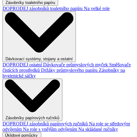
Zásobníky toaletního papíru
DOPRODEJ zásobníků toaletního papíru
Na velké role
Dávkovací systémy, stojany a ostatní
DOPRODEJ ostatní
Dávkovače průmyslových myček
Směšovače
čistících prostředků
Držáky průmyslového papíru
Zásobníky na
hygienické sáčky
Zásobníky papírových ručníků
DOPRODEJ zásobníků papírových ručníků
Na role se středovým
odvíjením
Na role s vnějším odvíjením
Na skládané ručníky
Úklidové pomůcky