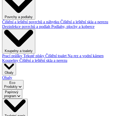
Povrchy a podlahy
Čištění a leštění povrchů a nábytku
Čištění a leštění skla a nerezu
Dezinfekce povrchů a podlah
Podlahy, plochy a koberce
Koupelny a toalety
Prací prášky
Tekuté písky
Čištění toalet
Na rez a vodní kámen
Koupelny
Čištění a leštění skla a nerezu
Obaly
Obaly
Eco
Produkty
Papírový
program
Toaletní papír