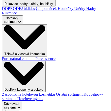
Rukavice, hadry, utěrky, houbičky
DOPRODEJ úklidových pomůcek
Houbičky
Utěrky
Hadry
Rukavice
Hotelový
sortiment
Tělová a vlasová kosmetika
Pure natural emotion
Pure essence
Doplňky koupelny a pokoje
Zásobník na hotelovou kosmetiku
Ostatní sortiment
Koupelnový
sortiment
Hotelové mýdlo
Dávkovací
systémy