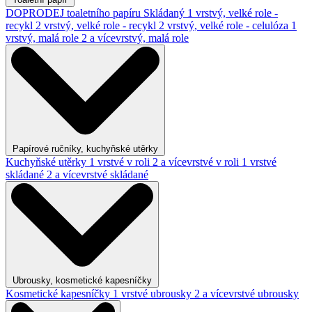
DOPRODEJ toaletního papíru
Skládaný
1 vrstvý, velké role -
recykl
2 vrstvý, velké role - recykl
2 vrstvý, velké role - celulóza
1
vrstvý, malá role
2 a vícevrstvý, malá role
Papírové ručníky, kuchyňské utěrky
Kuchyňské utěrky
1 vrstvé v roli
2 a vícevrstvé v roli
1 vrstvé
skládané
2 a vícevrstvé skládané
Ubrousky, kosmetické kapesníčky
Kosmetické kapesníčky
1 vrstvé ubrousky
2 a vícevrstvé ubrousky