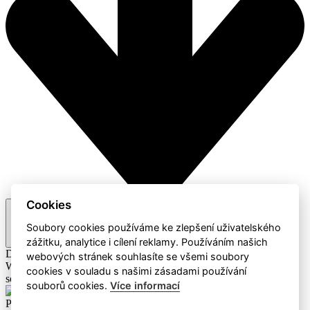
Cookies
Doporučené
Soubory cookies používáme ke zlepšení uživatelského
zážitku, analytice i cílení reklamy. Používáním našich
Doporučené
A-Z / Z-A
Cena
webových stránek souhlasíte se všemi soubory
Webaz
Profesionální dodavatel čisticích prostředků a hotelového
cookies v souladu s našimi zásadami používání
sortimentu
souborů cookies.
Více informací
Produkty
Mýdla a čistící prostředky
Eco Produkty
Papírový