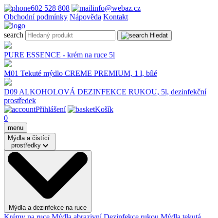
602 528 808
info@webaz.cz
Obchodní podmínky
Nápověda
Kontakt
search
Hledat
PURE ESSENCE - krém na ruce 5l
M01 Tekuté mýdlo CREME PREMIUM, 1 l, bílé
D09 ALKOHOLOVÁ DEZINFEKCE RUKOU, 5l, dezinfekční
prostředek
Přihlášení
Košík
0
menu
Mýdla a čistící
prostředky
Mýdla a dezinfekce na ruce
Krémy na ruce
Mýdla abrazivní
Dezinfekce rukou
Mýdla tekutá,