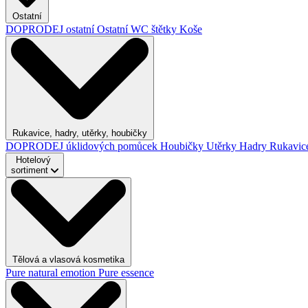
Ostatní
DOPRODEJ ostatní
Ostatní
WC štětky
Koše
Rukavice, hadry, utěrky, houbičky
DOPRODEJ úklidových pomůcek
Houbičky
Utěrky
Hadry
Rukavic
Hotelový
sortiment
Tělová a vlasová kosmetika
Pure natural emotion
Pure essence