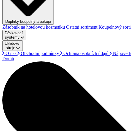
Doplňky koupelny a pokoje
Zásobník na hotelovou kosmetiku
Ostatní sortiment
Koupelnový sort
Dávkovací
systémy
Úklidové
stroje
O nás
Obchodní podmínky
Ochrana osobních údajů
Nápověd
Domů