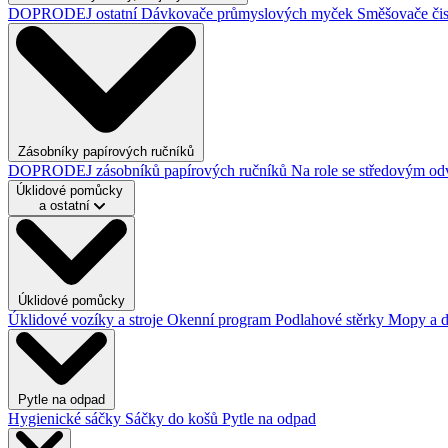
DOPRODEJ ostatní
Dávkovače průmyslových myček
Směšovače čis
Zásobníky papírových ručníků
DOPRODEJ zásobníků papírových ručníků
Na role se středovým o
Úklidové pomůcky
a ostatní
Úklidové pomůcky
Úklidové vozíky a stroje
Okenní program
Podlahové stěrky
Mopy a 
Pytle na odpad
Hygienické sáčky
Sáčky do košů
Pytle na odpad