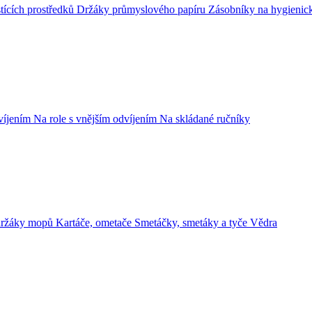
tících prostředků
Držáky průmyslového papíru
Zásobníky na hygienic
dvíjením
Na role s vnějším odvíjením
Na skládané ručníky
držáky mopů
Kartáče, ometače
Smetáčky, smetáky a tyče
Vědra