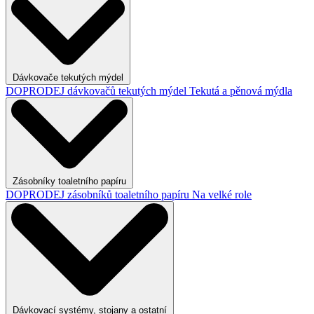
Dávkovače tekutých mýdel
DOPRODEJ dávkovačů tekutých mýdel
Tekutá a pěnová mýdla
Zásobníky toaletního papíru
DOPRODEJ zásobníků toaletního papíru
Na velké role
Dávkovací systémy, stojany a ostatní