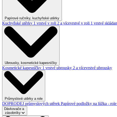
Papírové ručníky, kuchyňské utěrky
Kuchyňské utěrky
1 vrstvé v roli
2 a vícevrstvé v roli
1 vrstvé skláda
Ubrousky, kosmetické kapesníčky
Kosmetické kapesníčky
1 vrstvé ubrousky
2 a vícevrstvé ubrousky
Průmyslové utěrky a role
DOPRODEJ průmyslových utěrek
Papírové podložky na lůžka - rol
Dávkovače a
zásobníky