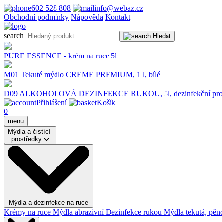
602 528 808
info@webaz.cz
Obchodní podmínky
Nápověda
Kontakt
search
Hledat
PURE ESSENCE - krém na ruce 5l
M01 Tekuté mýdlo CREME PREMIUM, 1 l, bílé
D09 ALKOHOLOVÁ DEZINFEKCE RUKOU, 5l, dezinfekční pros
Přihlášení
Košík
0
menu
Mýdla a čistící
prostředky
Mýdla a dezinfekce na ruce
Krémy na ruce
Mýdla abrazivní
Dezinfekce rukou
Mýdla tekutá, pěno