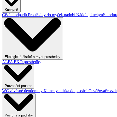
Kuchyně
Čištění odpadů
Prostředky do myček nádobí
Nádobí, kuchyně a odma
Ekologické čistící a mycí prostředky
ALFA EKO prostředky
Provonění prostor
WC závěsné deodoranty
Kameny a sítka do pisoárů
Osvěžovače vzd
Povrchy a podlahy