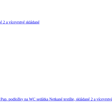
né
2 a vícevrstvé skládané
e
Pap. podložky na WC sedátka
Netkané textílie, skládané
2 a vícevrstv