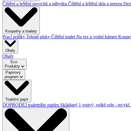
Čištění a leštění povrchů a nábytku
Čištění a leštění skla a nerezu
Dez
Koupelny a toalety
Prací prášky
Tekuté písky
Čištění toalet
Na rez a vodní kámen
Koupe
Obaly
Obaly
Eco
Produkty
Papírový
program
Toaletní papír
DOPRODEJ toaletního papíru
Skládaný
1 vrstvý, velké role - recykl