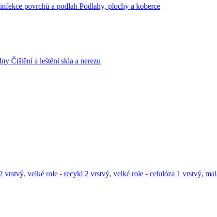
infekce povrchů a podlah
Podlahy, plochy a koberce
lny
Čištění a leštění skla a nerezu
2 vrstvý, velké role - recykl
2 vrstvý, velké role - celulóza
1 vrstvý, mal