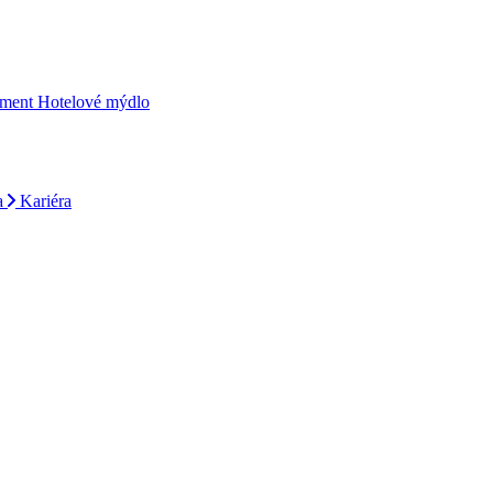
iment
Hotelové mýdlo
a
Kariéra