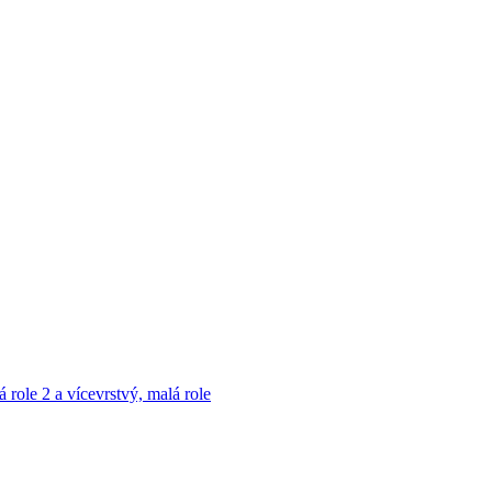
á role
2 a vícevrstvý, malá role