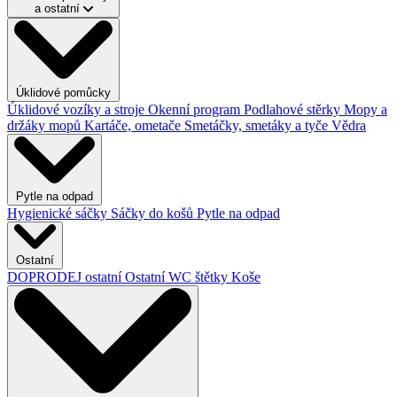
a ostatní
Úklidové pomůcky
Úklidové vozíky a stroje
Okenní program
Podlahové stěrky
Mopy a
držáky mopů
Kartáče, ometače
Smetáčky, smetáky a tyče
Vědra
Pytle na odpad
Hygienické sáčky
Sáčky do košů
Pytle na odpad
Ostatní
DOPRODEJ ostatní
Ostatní
WC štětky
Koše