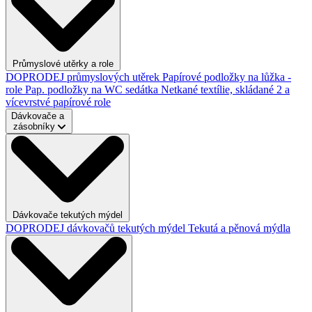
Průmyslové utěrky a role
DOPRODEJ průmyslových utěrek
Papírové podložky na lůžka -
role
Pap. podložky na WC sedátka
Netkané textílie, skládané
2 a
vícevrstvé papírové role
Dávkovače a
zásobníky
Dávkovače tekutých mýdel
DOPRODEJ dávkovačů tekutých mýdel
Tekutá a pěnová mýdla