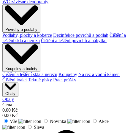
WC závěsné deodoranty
Povrchy a podlahy
Podlahy, plochy a koberce
Dezinfekce povrchů a podlah
Čištění a
leštění skla a nerezu
Čištění a leštění povrchů a nábytku
Koupelny a toalety
Čištění a leštění skla a nerezu
Koupelny
Na rez a vodní kámen
Čištění toalet
Tekuté písky
Prací prášky
Obaly
Obaly
Cena
0.00
Kč
0.00
Kč
Vše
Novinka
Akce
Sleva