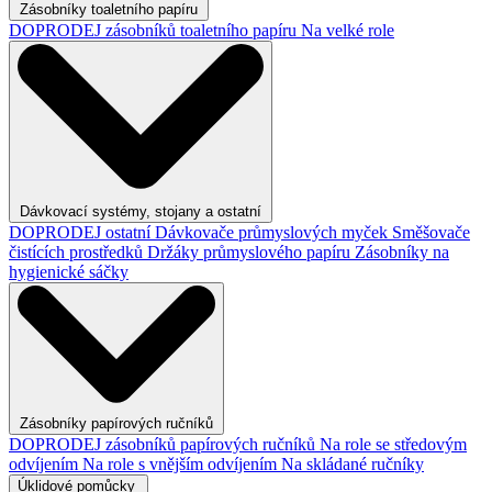
Zásobníky toaletního papíru
DOPRODEJ zásobníků toaletního papíru
Na velké role
Dávkovací systémy, stojany a ostatní
DOPRODEJ ostatní
Dávkovače průmyslových myček
Směšovače
čistících prostředků
Držáky průmyslového papíru
Zásobníky na
hygienické sáčky
Zásobníky papírových ručníků
DOPRODEJ zásobníků papírových ručníků
Na role se středovým
odvíjením
Na role s vnějším odvíjením
Na skládané ručníky
Úklidové pomůcky