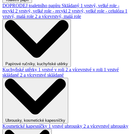
DOPRODEJ toaletního papíru
Skládaný
1 vrstvý, velké role -
recykl
2 vrstvý, velké role - recykl
2 vrstvý, velké role - celulóza
1
vrstvý, malá role
2 a vícevrstvý, malá role
Papírové ručníky, kuchyňské utěrky
Kuchyňské utěrky
1 vrstvé v roli
2 a vícevrstvé v roli
1 vrstvé
skládané
2 a vícevrstvé skládané
Ubrousky, kosmetické kapesníčky
Kosmetické kapesníčky
1 vrstvé ubrousky
2 a vícevrstvé ubrousky