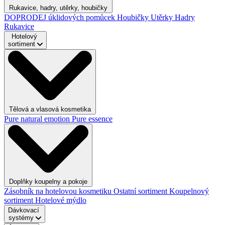
Rukavice, hadry, utěrky, houbičky
DOPRODEJ úklidových pomůcek
Houbičky
Utěrky
Hadry
Rukavice
Hotelový
sortiment
Tělová a vlasová kosmetika
Pure natural emotion
Pure essence
Doplňky koupelny a pokoje
Zásobník na hotelovou kosmetiku
Ostatní sortiment
Koupelnový
sortiment
Hotelové mýdlo
Dávkovací
systémy