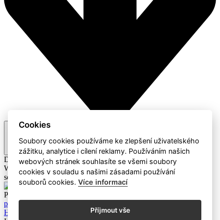
Cookies
Doporučené
Soubory cookies používáme ke zlepšení uživatelského
zážitku, analytice i cílení reklamy. Používáním našich
Doporučené
A-Z / Z-A
Cena
webových stránek souhlasíte se všemi soubory
Webaz
Profesionální dodavatel čisticích prostředků a hotelového
cookies v souladu s našimi zásadami používání
sortimentu
souborů cookies.
Více informací
Produkty
Mýdla a čistící prostředky
Eco Produkty
Papírový
program
Dávkovače a zásobníky
Úklidové pomůcky a ostatní
Příjmout vše
Hotelový sortiment
Dávkovací systémy
Úklidové stroje