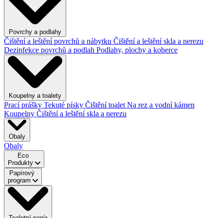
Povrchy a podlahy
Čištění a leštění povrchů a nábytku
Čištění a leštění skla a nerezu
Dezinfekce povrchů a podlah
Podlahy, plochy a koberce
Koupelny a toalety
Prací prášky
Tekuté písky
Čištění toalet
Na rez a vodní kámen
Koupelny
Čištění a leštění skla a nerezu
Obaly
Obaly
Eco
Produkty
Papírový
program
Toaletní papír