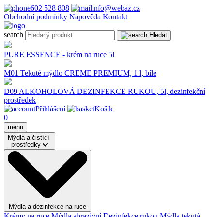
602 528 808
info@webaz.cz
Obchodní podmínky
Nápověda
Kontakt
search
Hledat
PURE ESSENCE - krém na ruce 5l
M01 Tekuté mýdlo CREME PREMIUM, 1 l, bílé
D09 ALKOHOLOVÁ DEZINFEKCE RUKOU, 5l, dezinfekční
prostředek
Přihlášení
Košík
0
menu
Mýdla a čistící
prostředky
Mýdla a dezinfekce na ruce
Krémy na ruce
Mýdla abrazivní
Dezinfekce rukou
Mýdla tekutá,