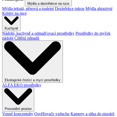
Mýdla a dezinfekce na ruce
Mýdla tekutá, pěnová a toaletní
Dezinfekce rukou
Mýdla abrazivní
Krémy na ruce
Kuchyně
Nádobí, kuchyně a odmašťovací prostředky
Prostředky do myček
nádobí
Čištění odpadů
Ekologické čistící a mycí prostředky
ALFA EKO prostředky
Provonění prostor
Vonné koncentráty
Osvěžovače vzduchu
Kameny a sítka do pisoárů