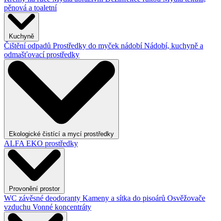
pěnová a toaletní
Kuchyně
Čištění odpadů
Prostředky do myček nádobí
Nádobí, kuchyně a
odmašťovací prostředky
Ekologické čistící a mycí prostředky
ALFA EKO prostředky
Provonění prostor
WC závěsné deodoranty
Kameny a sítka do pisoárů
Osvěžovače
vzduchu
Vonné koncentráty