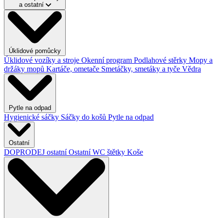
a ostatní
Úklidové pomůcky
Úklidové vozíky a stroje
Okenní program
Podlahové stěrky
Mopy a
držáky mopů
Kartáče, ometače
Smetáčky, smetáky a tyče
Vědra
Pytle na odpad
Hygienické sáčky
Sáčky do košů
Pytle na odpad
Ostatní
DOPRODEJ ostatní
Ostatní
WC štětky
Koše