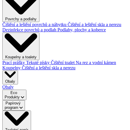
Povrchy a podlahy
Čištění a leštění povrchů a nábytku
Čištění a leštění skla a nerezu
Dezinfekce povrchů a podlah
Podlahy, plochy a koberce
Koupelny a toalety
Prací prášky
Tekuté písky
Čištění toalet
Na rez a vodní kámen
Koupelny
Čištění a leštění skla a nerezu
Obaly
Obaly
Eco
Produkty
Papírový
program
Toaletní papír