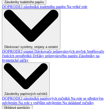
Zásobníky toaletního papíru
DOPRODEJ zásobníků toaletního papíru
Na velké role
Dávkovací systémy, stojany a ostatní
DOPRODEJ ostatní
Dávkovače průmyslových myček
Směšovače
čistících prostředků
Držáky průmyslového papíru
Zásobníky na
hygienické sáčky
Zásobníky papírových ručníků
DOPRODEJ zásobníků papírových ručníků
Na role se středovým
odvíjením
Na role s vnějším odvíjením
Na skládané ručníky
Úklidové pomůcky