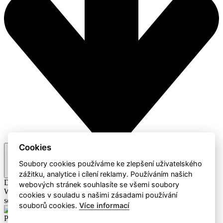
Cookies
Doporučené
Soubory cookies používáme ke zlepšení uživatelského
zážitku, analytice i cílení reklamy. Používáním našich
Doporučené
A-Z / Z-A
Cena
webových stránek souhlasíte se všemi soubory
Webaz
Profesionální dodavatel čisticích prostředků a hotelového
cookies v souladu s našimi zásadami používání
sortimentu
souborů cookies.
Více informací
Produkty
Mýdla a čistící prostředky
Eco Produkty
Papírový