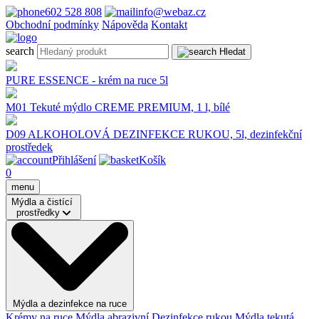
602 528 808
info@webaz.cz
Obchodní podmínky
Nápověda
Kontakt
search
Hledat
PURE ESSENCE - krém na ruce 5l
M01 Tekuté mýdlo CREME PREMIUM, 1 l, bílé
D09 ALKOHOLOVÁ DEZINFEKCE RUKOU, 5l, dezinfekční
prostředek
Přihlášení
Košík
0
menu
Mýdla a čistící
prostředky
Mýdla a dezinfekce na ruce
Krémy na ruce
Mýdla abrazivní
Dezinfekce rukou
Mýdla tekutá,