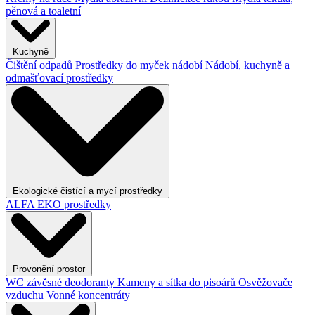
pěnová a toaletní
Kuchyně
Čištění odpadů
Prostředky do myček nádobí
Nádobí, kuchyně a
odmašťovací prostředky
Ekologické čistící a mycí prostředky
ALFA EKO prostředky
Provonění prostor
WC závěsné deodoranty
Kameny a sítka do pisoárů
Osvěžovače
vzduchu
Vonné koncentráty