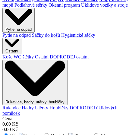
mopů
Podlahové stěrky
Okenní program
Úklidové vozíky a stroje
Pytle na odpad
Pytle na odpad
Sáčky do košů
Hygienické sáčky
Ostatní
Koše
WC štětky
Ostatní
DOPRODEJ ostatní
Rukavice, hadry, utěrky, houbičky
Rukavice
Hadry
Utěrky
Houbičky
DOPRODEJ úklidových
pomůcek
Cena
0.00
Kč
0.00
Kč