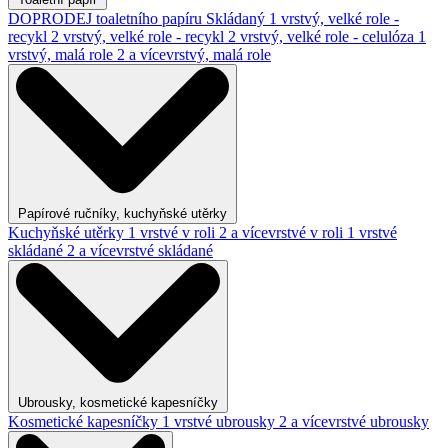
DOPRODEJ toaletního papíru
Skládaný
1 vrstvý, velké role -
recykl
2 vrstvý, velké role - recykl
2 vrstvý, velké role - celulóza
1
vrstvý, malá role
2 a vícevrstvý, malá role
Papírové ručníky, kuchyňské utěrky
Kuchyňské utěrky
1 vrstvé v roli
2 a vícevrstvé v roli
1 vrstvé
skládané
2 a vícevrstvé skládané
Ubrousky, kosmetické kapesníčky
Kosmetické kapesníčky
1 vrstvé ubrousky
2 a vícevrstvé ubrousky