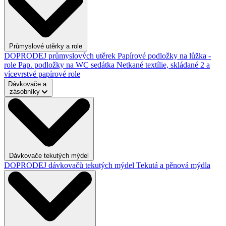
Průmyslové utěrky a role
DOPRODEJ průmyslových utěrek
Papírové podložky na lůžka -
role
Pap. podložky na WC sedátka
Netkané textílie, skládané
2 a
vícevrstvé papírové role
Dávkovače a
zásobníky
Dávkovače tekutých mýdel
DOPRODEJ dávkovačů tekutých mýdel
Tekutá a pěnová mýdla