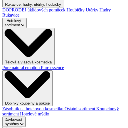
Rukavice, hadry, utěrky, houbičky
DOPRODEJ úklidových pomůcek
Houbičky
Utěrky
Hadry
Rukavice
Hotelový
sortiment
Tělová a vlasová kosmetika
Pure natural emotion
Pure essence
Doplňky koupelny a pokoje
Zásobník na hotelovou kosmetiku
Ostatní sortiment
Koupelnový
sortiment
Hotelové mýdlo
Dávkovací
systémy